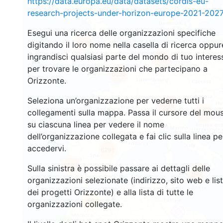
https://data.europa.eu/data/datasets/cordis-eu-
research-projects-under-horizon-europe-2021-2027
Esegui una ricerca delle organizzazioni specifiche
1447
digitando il loro nome nella casella di ricerca oppur
ingrandisci qualsiasi parte del mondo di tuo interes
10686
per trovare le organizzazioni che partecipano a
6056
Orizzonte.
Seleziona un’organizzazione per vederne tutti i
9049
collegamenti sulla mappa. Passa il cursore del mou
6920
su ciascuna linea per vedere il nome
dell’organizzazione collegata e fai clic sulla linea pe
accedervi.
6291
1524
Sulla sinistra è possibile passare ai dettagli delle
653
organizzazioni selezionate (indirizzo, sito web e lis
dei progetti Orizzonte) e alla lista di tutte le
69
organizzazioni collegate.