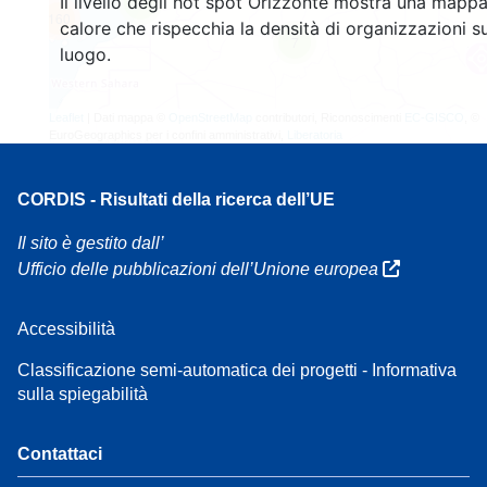
Il livello degli hot spot Orizzonte mostra una mappa
4
160
calore che rispecchia la densità di organizzazioni su
7
luogo.
Leaflet
| Dati mappa ©
OpenStreetMap
contributori, Riconoscimenti
EC-GISCO
, ©
EuroGeographics per i confini amministrativi,
Liberatoria
CORDIS - Risultati della ricerca dell’UE
Il sito è gestito dall’
Ufficio delle pubblicazioni dell’Unione europea
Accessibilità
Classificazione semi-automatica dei progetti - Informativa
sulla spiegabilità
Contattaci