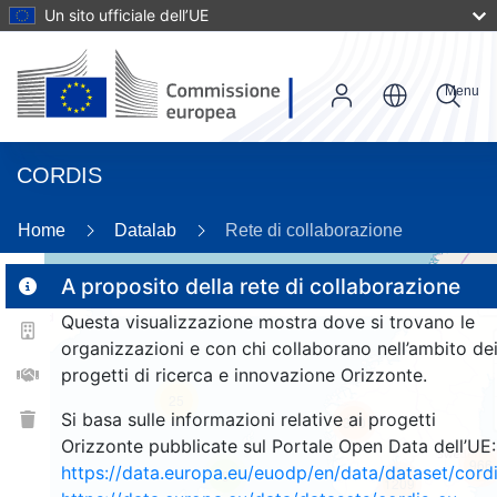
Un sito ufficiale dell’UE
Menu
CORDIS
89
Home
Datalab
Rete di collaborazione
A proposito della rete di collaborazione
Questa visualizzazione mostra dove si trovano le
2
organizzazioni e con chi collaborano nell’ambito de
progetti di ricerca e innovazione Orizzonte.
25
Si basa sulle informazioni relative ai progetti
370
Orizzonte pubblicate sul Portale Open Data dell’UE:
966
https://data.europa.eu/euodp/en/data/dataset/cor
9
1209