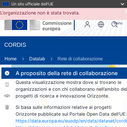
Un sito ufficiale dell’UE
L’organizzazione non è stata trovata.
Menu
CORDIS
Home
Datalab
Rete di collaborazione
20
A proposito della rete di collaborazione
Questa visualizzazione mostra dove si trovano le
2
organizzazioni e con chi collaborano nell’ambito de
118
progetti di ricerca e innovazione Orizzonte.
25
Si basa sulle informazioni relative ai progetti
Orizzonte pubblicate sul Portale Open Data dell’UE:
244
1651
https://data.europa.eu/euodp/en/data/dataset/cor