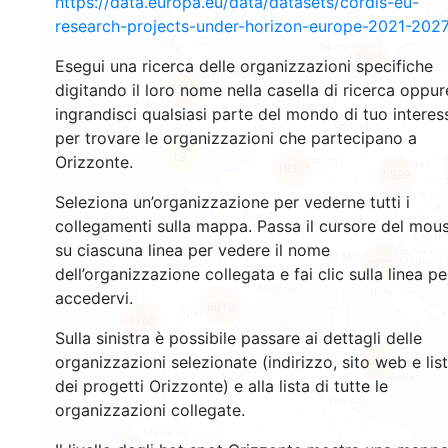
https://data.europa.eu/data/datasets/cordis-eu-
research-projects-under-horizon-europe-2021-2027
2677
Esegui una ricerca delle organizzazioni specifiche
digitando il loro nome nella casella di ricerca oppur
2206
ingrandisci qualsiasi parte del mondo di tuo interes
per trovare le organizzazioni che partecipano a
12
Orizzonte.
19381
5829
Seleziona un’organizzazione per vederne tutti i
collegamenti sulla mappa. Passa il cursore del mou
su ciascuna linea per vedere il nome
3373
dell’organizzazione collegata e fai clic sulla linea pe
accedervi.
6012
1765
Sulla sinistra è possibile passare ai dettagli delle
organizzazioni selezionate (indirizzo, sito web e lis
480
dei progetti Orizzonte) e alla lista di tutte le
organizzazioni collegate.