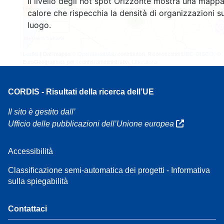
Il livello degli hot spot Orizzonte mostra una mappa
4
160
calore che rispecchia la densità di organizzazioni su
7
luogo.
Leaflet
| Dati mappa ©
OpenStreetMap
contributori, Riconoscimenti
EC-GISCO
, ©
EuroGeographics per i confini amministrativi,
Liberatoria
CORDIS - Risultati della ricerca dell’UE
Il sito è gestito dall’
Ufficio delle pubblicazioni dell’Unione europea
Accessibilità
Classificazione semi-automatica dei progetti - Informativa
sulla spiegabilità
Contattaci