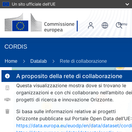
Un sito ufficiale dell’UE
Menu
CORDIS
Home
Datalab
Rete di collaborazione
56
3
A proposito della rete di collaborazione
Questa visualizzazione mostra dove si trovano le
organizzazioni e con chi collaborano nell’ambito de
159
progetti di ricerca e innovazione Orizzonte.
25
Si basa sulle informazioni relative ai progetti
Orizzonte pubblicate sul Portale Open Data dell’UE:
1563
264
https://data.europa.eu/euodp/en/data/dataset/cor
9