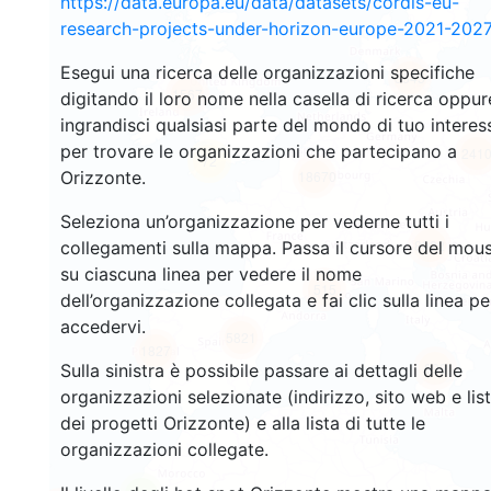
https://data.europa.eu/data/datasets/cordis-eu-
research-projects-under-horizon-europe-2021-2027
Esegui una ricerca delle organizzazioni specifiche
3545
1567
digitando il loro nome nella casella di ricerca oppur
ingrandisci qualsiasi parte del mondo di tuo interes
per trovare le organizzazioni che partecipano a
241
72
Orizzonte.
18670
Seleziona un’organizzazione per vederne tutti i
8922
collegamenti sulla mappa. Passa il cursore del mou
su ciascuna linea per vedere il nome
515
dell’organizzazione collegata e fai clic sulla linea pe
accedervi.
5821
1827
899
Sulla sinistra è possibile passare ai dettagli delle
organizzazioni selezionate (indirizzo, sito web e lis
dei progetti Orizzonte) e alla lista di tutte le
organizzazioni collegate.