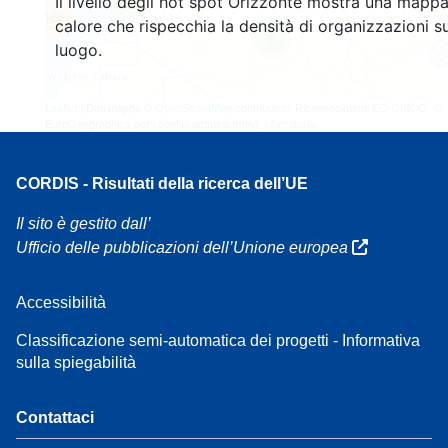
Il livello degli hot spot Orizzonte mostra una mappa
4
160
calore che rispecchia la densità di organizzazioni su
7
luogo.
Leaflet
| Dati mappa ©
OpenStreetMap
contributori, Riconoscimenti
EC-GISCO
, ©
EuroGeographics per i confini amministrativi,
Liberatoria
CORDIS - Risultati della ricerca dell’UE
Il sito è gestito dall’
Ufficio delle pubblicazioni dell’Unione europea
Accessibilità
Classificazione semi-automatica dei progetti - Informativa
sulla spiegabilità
Contattaci