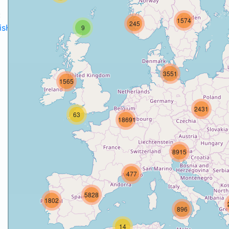
:
1574
245
disH2020projects
.
9
3551
1565
o
2431
63
18691
8915
477
5828
1802
896
14