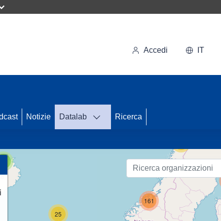
Accedi
IT
47
dcast
Notizie
Datalab
Ricerca
55
3
i
161
25