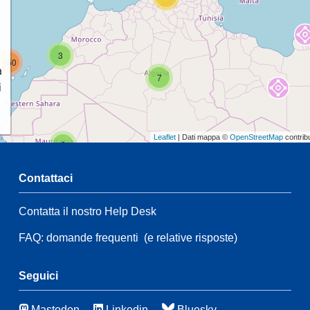
3
160
a
7
i
Leaflet
| Dati mappa ©
OpenStreetMap
contrib
2
Contattaci
54
2
Contatta il nostro Help Desk
55
FAQ: domande frequenti
(e relative risposte)
21
109
83
Seguici
21
Mastodon
Linkedin
Bluesky