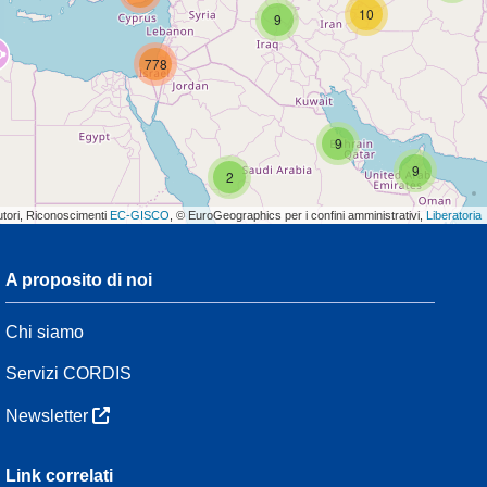
10
9
778
9
9
2
utori, Riconoscimenti
EC-GISCO
, © EuroGeographics per i confini amministrativi,
Liberatoria
A proposito di noi
3
Chi siamo
54
Servizi CORDIS
Newsletter
3
Link correlati