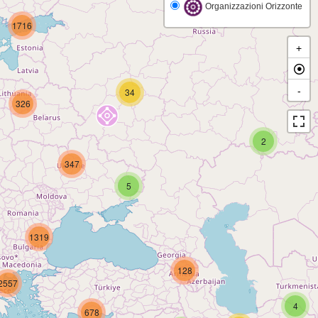
Organizzazioni Orizzonte
1716
+
-
34
326
2
347
5
1319
128
2557
4
678