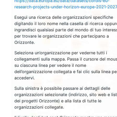
https://data.europa.eu/data/datasets/cordis-eu-
research-projects-under-horizon-europe-2021-2027
2670
Esegui una ricerca delle organizzazioni specifiche
digitando il loro nome nella casella di ricerca oppur
2201
ingrandisci qualsiasi parte del mondo di tuo interes
per trovare le organizzazioni che partecipano a
12
Orizzonte.
19389
5829
Seleziona un’organizzazione per vederne tutti i
collegamenti sulla mappa. Passa il cursore del mou
su ciascuna linea per vedere il nome
3409
dell’organizzazione collegata e fai clic sulla linea pe
accedervi.
6020
1759
Sulla sinistra è possibile passare ai dettagli delle
485
organizzazioni selezionate (indirizzo, sito web e lis
dei progetti Orizzonte) e alla lista di tutte le
6
organizzazioni collegate.