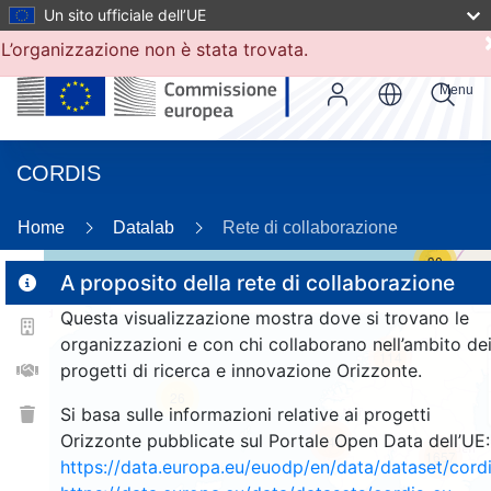
Un sito ufficiale dell’UE
L’organizzazione non è stata trovata.
Menu
CORDIS
Home
Datalab
Rete di collaborazione
30
A proposito della rete di collaborazione
Questa visualizzazione mostra dove si trovano le
2
organizzazioni e con chi collaborano nell’ambito de
114
progetti di ricerca e innovazione Orizzonte.
26
Si basa sulle informazioni relative ai progetti
Orizzonte pubblicate sul Portale Open Data dell’UE:
246
1657
https://data.europa.eu/euodp/en/data/dataset/cor