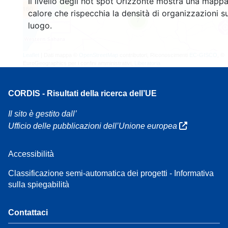
Il livello degli hot spot Orizzonte mostra una mappa
4
160
calore che rispecchia la densità di organizzazioni su
7
luogo.
Leaflet
| Dati mappa ©
OpenStreetMap
contributori, Riconoscimenti
EC-GISCO
, ©
EuroGeographics per i confini amministrativi,
Liberatoria
CORDIS - Risultati della ricerca dell’UE
Il sito è gestito dall’
Ufficio delle pubblicazioni dell’Unione europea
Accessibilità
Classificazione semi-automatica dei progetti - Informativa
sulla spiegabilità
Contattaci