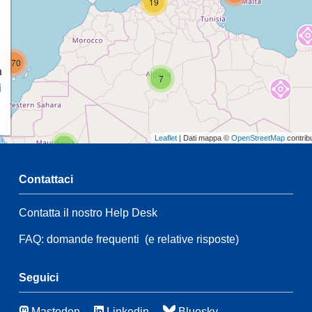
19
170
a
7
i
Leaflet
| Dati mappa ©
OpenStreetMap
contrib
2
Contattaci
Contatta il nostro Help Desk
2
67
23
FAQ: domande frequenti
(e relative risposte)
142
3
Seguici
46
Mastodon
Linkedin
Bluesky