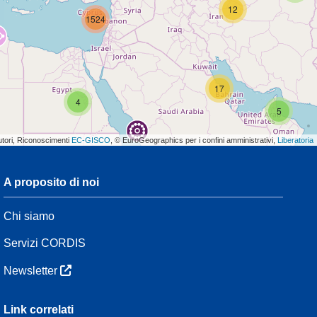
12
1524
17
4
5
utori, Riconoscimenti
EC-GISCO
, © EuroGeographics per i confini amministrativi,
Liberatoria
A proposito di noi
3
Chi siamo
7
48
Servizi CORDIS
Newsletter
3
Link correlati