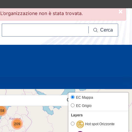
×
L’organizzazione non è stata trovata.
Cerca
Cerca
15
6
EC Mappa
EC Grigio
258
Layers
209
Hot spot Orizzonte