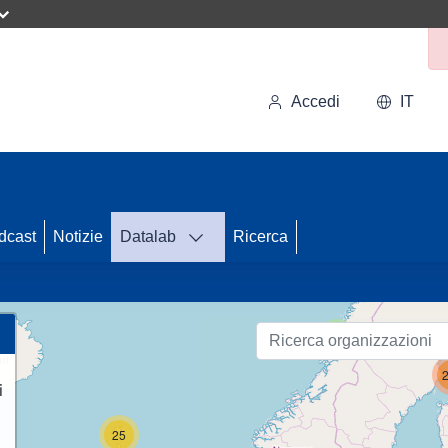
Accedi
IT
dcast
Notizie
Datalab
Ricerca
93
2
i
25