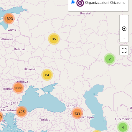
Organizzazioni Orizzonte
1823
+
-
35
2
24
1233
425
129
9
4