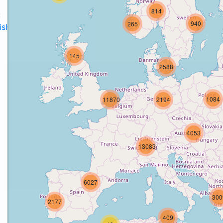
814
:
940
265
disH2020projects
.
145
2588
1084
11870
2194
o
4053
13083
6027
300
2177
409