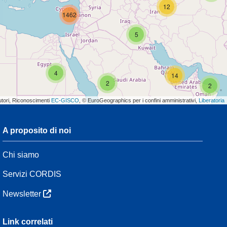
12
1462
5
4
14
2
2
utori, Riconoscimenti
EC-GISCO
, © EuroGeographics per i confini amministrativi,
Liberatoria
A proposito di noi
3
Chi siamo
7
48
Servizi CORDIS
Newsletter
3
Link correlati