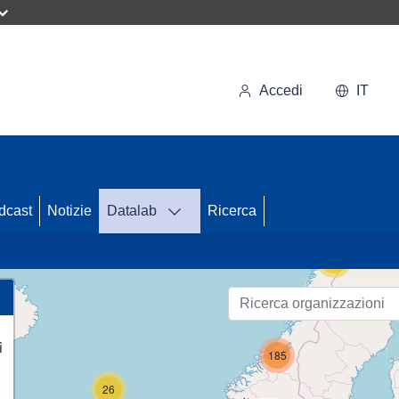
Accedi
IT
71
dcast
Notizie
Datalab
Ricerca
15
i
185
26