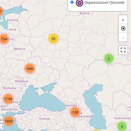
Organizzazioni Orizzonte
1
+
-
35
754
2
366
1756
136
1945
4