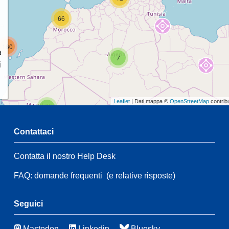
66
160
a
7
i
Leaflet
| Dati mappa ©
OpenStreetMap
contrib
2
Contattaci
Contatta il nostro Help Desk
2
51
FAQ: domande frequenti
(e relative risposte)
21
137
65
3
Seguici
Mastodon
Linkedin
Bluesky