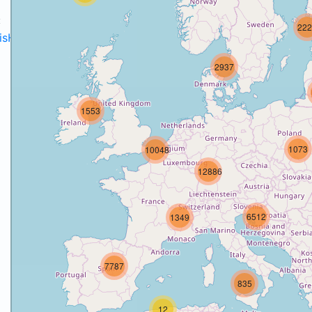
:
222
disH2020projects
.
2937
1553
o
1073
10048
12886
6512
1349
7787
835
12