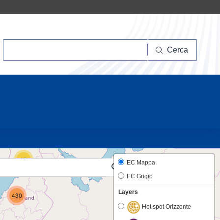
Cerca
Cerca
10
18
EC Mappa
EC Grigio
Layers
430
Hot spot Orizzonte