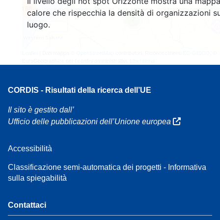
Il livello degli hot spot Orizzonte mostra una mappa
160
calore che rispecchia la densità di organizzazioni su
7
luogo.
Leaflet
| Dati mappa ©
OpenStreetMap
contributori, Riconoscimenti
EC-GISCO
, ©
EuroGeographics per i confini amministrativi,
Liberatoria
CORDIS - Risultati della ricerca dell’UE
Il sito è gestito dall’
Ufficio delle pubblicazioni dell’Unione europea
Accessibilità
Classificazione semi-automatica dei progetti - Informativa
sulla spiegabilità
Contattaci