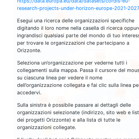
https://data.europa.eu/data/datasets/cordis-eu-
research-projects-under-horizon-europe-2021-2027
597
Esegui una ricerca delle organizzazioni specifiche
digitando il loro nome nella casella di ricerca oppur
5223
961
ingrandisci qualsiasi parte del mondo di tuo interes
5804
per trovare le organizzazioni che partecipano a
Orizzonte.
16220
Seleziona un’organizzazione per vederne tutti i
454
collegamenti sulla mappa. Passa il cursore del mou
su ciascuna linea per vedere il nome
4197
dell’organizzazione collegata e fai clic sulla linea pe
accedervi.
1725
1550
3060
Sulla sinistra è possibile passare ai dettagli delle
organizzazioni selezionate (indirizzo, sito web e lis
311
dei progetti Orizzonte) e alla lista di tutte le
organizzazioni collegate.
55