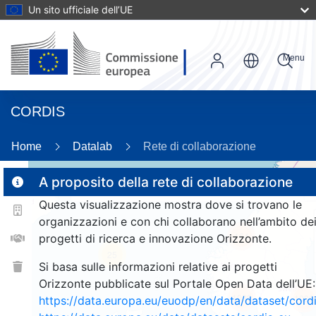
Un sito ufficiale dell’UE
Menu
CORDIS
86
Home
Datalab
Rete di collaborazione
A proposito della rete di collaborazione
Questa visualizzazione mostra dove si trovano le
2
organizzazioni e con chi collaborano nell’ambito de
164
progetti di ricerca e innovazione Orizzonte.
25
Si basa sulle informazioni relative ai progetti
Orizzonte pubblicate sul Portale Open Data dell’UE:
1038
1036
https://data.europa.eu/euodp/en/data/dataset/cor