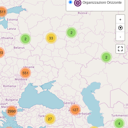
Organizzazioni Orizzonte
511
+
2
-
33
2
23
2
551
127
2990
27
4