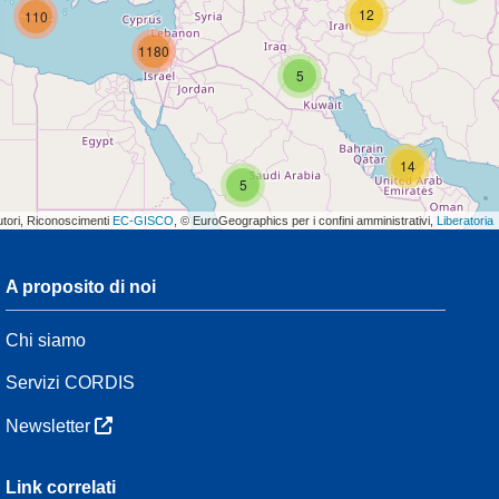
12
110
1180
5
14
5
utori, Riconoscimenti
EC-GISCO
, © EuroGeographics per i confini amministrativi,
Liberatoria
A proposito di noi
3
Chi siamo
54
Servizi CORDIS
Newsletter
3
Link correlati