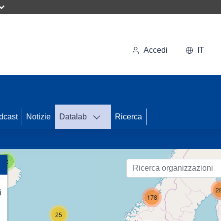
Accedi
IT
59
dcast
Notizie
Datalab
Ricerca
25
2
2
i
178
25