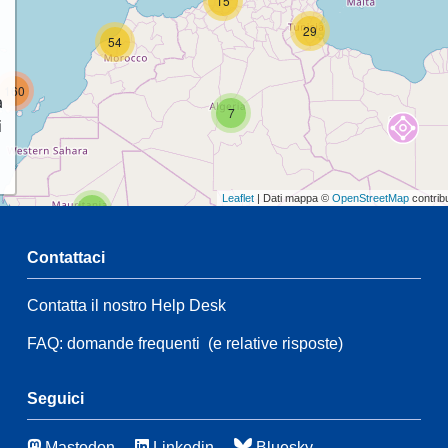
15
29
54
160
a
7
i
Leaflet
| Dati mappa ©
OpenStreetMap
contrib
2
Contattaci
68
Contatta il nostro Help Desk
2
FAQ: domande frequenti
(e relative risposte)
125
94
7
Seguici
43
6
Mastodon
Linkedin
Bluesky