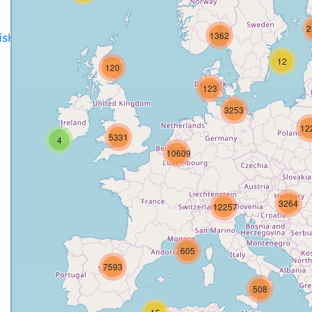
:
2
1362
disH2020projects
.
12
120
123
3253
12
5331
4
o
10609
3264
12257
605
7593
508