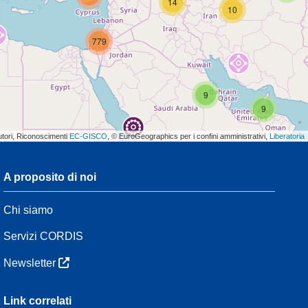
14
10
779
9
9
utori, Riconoscimenti
EC-GISCO
, © EuroGeographics per i confini amministrativi,
Liberatoria
A proposito di noi
3
Chi siamo
54
Servizi CORDIS
Newsletter
3
Link correlati