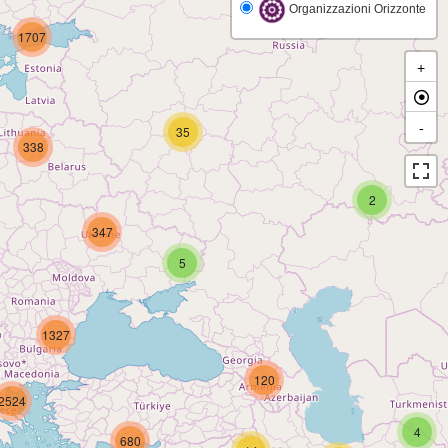
Organizzazioni Orizzonte
1707
+
-
35
338
2
347
5
1327
120
2524
4
680