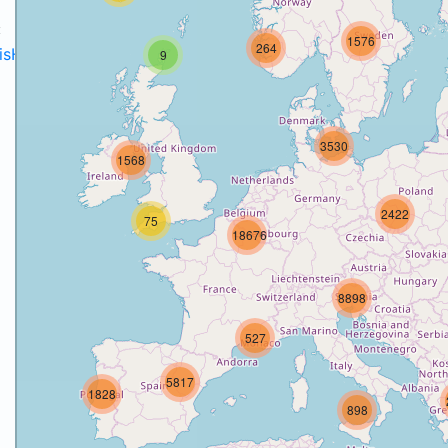
:
1576
264
disH2020projects
.
9
3530
1568
o
2422
75
18676
8898
527
5817
1828
898