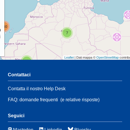
160
a
7
i
Leaflet
| Dati mappa ©
OpenStreetMap
contrib
2
Contattaci
54
Contatta il nostro Help Desk
2
54
FAQ: domande frequenti
(e relative risposte)
14
90
116
3
Seguici
Mastodon
Linkedin
Bluesky