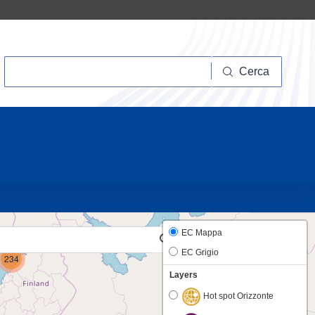
Cerca
Cerca
20
6
EC Mappa
EC Grigio
234
Layers
Hot spot Orizzonte