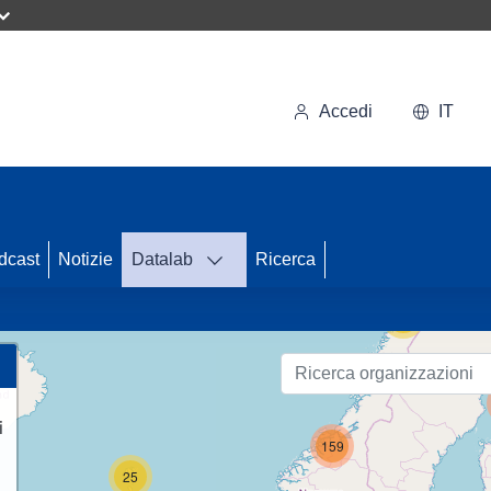
Accedi
IT
33
dcast
Notizie
Datalab
Ricerca
56
i
159
25