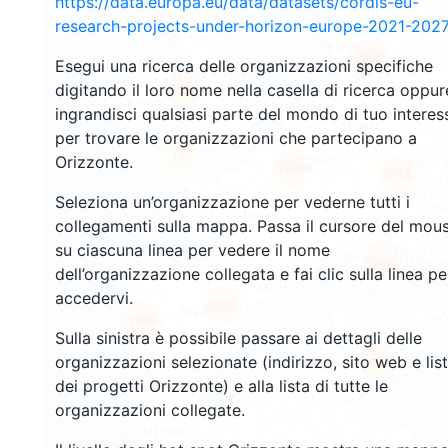
https://data.europa.eu/data/datasets/cordis-eu-
research-projects-under-horizon-europe-2021-2027
2662
Esegui una ricerca delle organizzazioni specifiche
digitando il loro nome nella casella di ricerca oppur
2197
ingrandisci qualsiasi parte del mondo di tuo interes
per trovare le organizzazioni che partecipano a
12
Orizzonte.
19398
5843
Seleziona un’organizzazione per vederne tutti i
collegamenti sulla mappa. Passa il cursore del mou
su ciascuna linea per vedere il nome
3398
dell’organizzazione collegata e fai clic sulla linea pe
accedervi.
6002
1766
Sulla sinistra è possibile passare ai dettagli delle
organizzazioni selezionate (indirizzo, sito web e lis
481
dei progetti Orizzonte) e alla lista di tutte le
3
organizzazioni collegate.