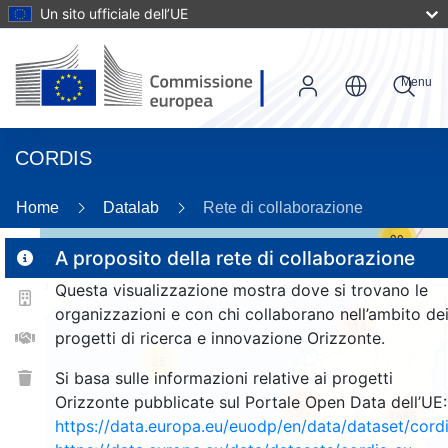
Un sito ufficiale dell’UE
Menu
CORDIS
Home
Datalab
Rete di collaborazione
30
A proposito della rete di collaborazione
Questa visualizzazione mostra dove si trovano le
2
organizzazioni e con chi collaborano nell’ambito de
114
progetti di ricerca e innovazione Orizzonte.
25
Si basa sulle informazioni relative ai progetti
Orizzonte pubblicate sul Portale Open Data dell’UE:
257
1665
https://data.europa.eu/euodp/en/data/dataset/cor