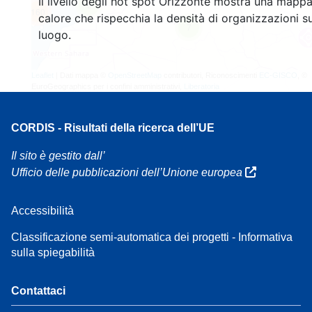
Il livello degli hot spot Orizzonte mostra una mappa
3
160
calore che rispecchia la densità di organizzazioni su
7
luogo.
Leaflet
| Dati mappa ©
OpenStreetMap
contributori, Riconoscimenti
EC-GISCO
, ©
EuroGeographics per i confini amministrativi,
Liberatoria
CORDIS - Risultati della ricerca dell’UE
Il sito è gestito dall’
Ufficio delle pubblicazioni dell’Unione europea
Accessibilità
Classificazione semi-automatica dei progetti - Informativa
sulla spiegabilità
Contattaci