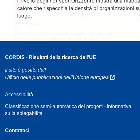
Il livello degli hot spot Orizzonte mostra una mappa
160
calore che rispecchia la densità di organizzazioni su
7
luogo.
Leaflet
| Dati mappa ©
OpenStreetMap
contributori, Riconoscimenti
EC-GISCO
, ©
EuroGeographics per i confini amministrativi,
Liberatoria
CORDIS - Risultati della ricerca dell’UE
Il sito è gestito dall’
Ufficio delle pubblicazioni dell’Unione europea
Accessibilità
Classificazione semi-automatica dei progetti - Informativa
sulla spiegabilità
Contattaci