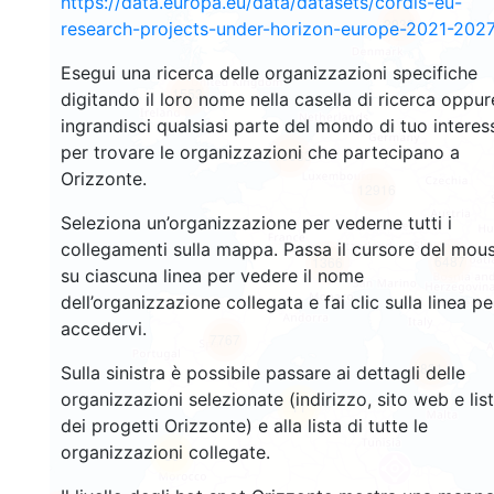
https://data.europa.eu/data/datasets/cordis-eu-
2933
research-projects-under-horizon-europe-2021-2027
Esegui una ricerca delle organizzazioni specifiche
1553
digitando il loro nome nella casella di ricerca oppur
ingrandisci qualsiasi parte del mondo di tuo interes
per trovare le organizzazioni che partecipano a
10063
Orizzonte.
12916
Seleziona un’organizzazione per vederne tutti i
collegamenti sulla mappa. Passa il cursore del mou
6487
1366
su ciascuna linea per vedere il nome
dell’organizzazione collegata e fai clic sulla linea pe
accedervi.
7767
831
Sulla sinistra è possibile passare ai dettagli delle
organizzazioni selezionate (indirizzo, sito web e lis
11
dei progetti Orizzonte) e alla lista di tutte le
organizzazioni collegate.
59