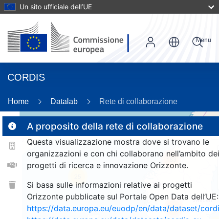
Un sito ufficiale dell’UE
Menu
CORDIS
26
Home
Datalab
Rete di collaborazione
A proposito della rete di collaborazione
Questa visualizzazione mostra dove si trovano le
2
organizzazioni e con chi collaborano nell’ambito de
183
progetti di ricerca e innovazione Orizzonte.
25
Si basa sulle informazioni relative ai progetti
Orizzonte pubblicate sul Portale Open Data dell’UE:
https://data.europa.eu/euodp/en/data/dataset/cor
1362