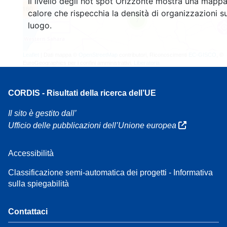
Il livello degli hot spot Orizzonte mostra una mappa
160
calore che rispecchia la densità di organizzazioni su
7
luogo.
Leaflet
| Dati mappa ©
OpenStreetMap
contributori, Riconoscimenti
EC-GISCO
, ©
EuroGeographics per i confini amministrativi,
Liberatoria
CORDIS - Risultati della ricerca dell’UE
Il sito è gestito dall’
Ufficio delle pubblicazioni dell’Unione europea
Accessibilità
Classificazione semi-automatica dei progetti - Informativa
sulla spiegabilità
Contattaci