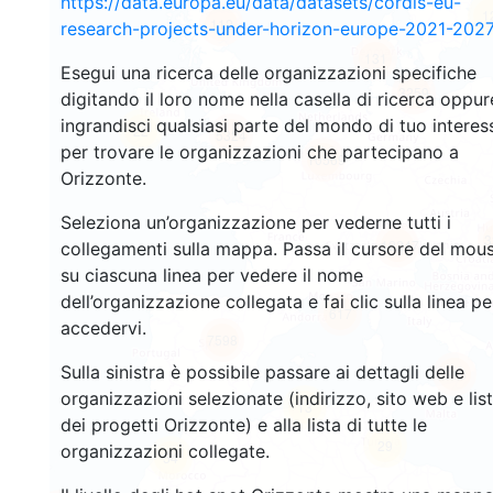
https://data.europa.eu/data/datasets/cordis-eu-
1
112
research-projects-under-horizon-europe-2021-2027
131
Esegui una ricerca delle organizzazioni specifiche
3259
digitando il loro nome nella casella di ricerca oppur
ingrandisci qualsiasi parte del mondo di tuo interes
22
5324
per trovare le organizzazioni che partecipano a
10569
Orizzonte.
Seleziona un’organizzazione per vederne tutti i
3
12247
collegamenti sulla mappa. Passa il cursore del mou
su ciascuna linea per vedere il nome
dell’organizzazione collegata e fai clic sulla linea pe
617
accedervi.
7598
Sulla sinistra è possibile passare ai dettagli delle
516
organizzazioni selezionate (indirizzo, sito web e lis
13
dei progetti Orizzonte) e alla lista di tutte le
29
organizzazioni collegate.
54