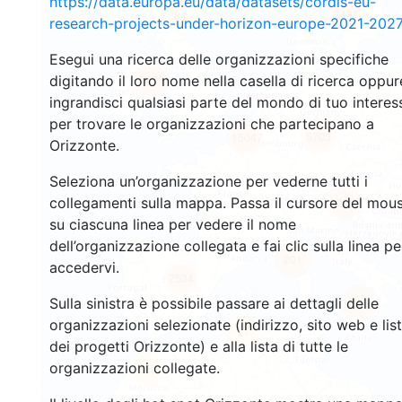
https://data.europa.eu/data/datasets/cordis-eu-
3431
84
research-projects-under-horizon-europe-2021-2027
Esegui una ricerca delle organizzazioni specifiche
digitando il loro nome nella casella di ricerca oppur
1476
ingrandisci qualsiasi parte del mondo di tuo interes
per trovare le organizzazioni che partecipano a
5703
15047
Orizzonte.
Seleziona un’organizzazione per vederne tutti i
collegamenti sulla mappa. Passa il cursore del mou
9290
su ciascuna linea per vedere il nome
dell’organizzazione collegata e fai clic sulla linea pe
201
accedervi.
7534
Sulla sinistra è possibile passare ai dettagli delle
786
organizzazioni selezionate (indirizzo, sito web e lis
11
dei progetti Orizzonte) e alla lista di tutte le
organizzazioni collegate.
65