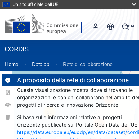
Un sito ufficiale dell’UE
Menu
CORDIS
Home
Datalab
Rete di collaborazione
A proposito della rete di collaborazione
Questa visualizzazione mostra dove si trovano le
2
organizzazioni e con chi collaborano nell’ambito de
186
progetti di ricerca e innovazione Orizzonte.
25
Si basa sulle informazioni relative ai progetti
221
Orizzonte pubblicate sul Portale Open Data dell’UE:
213
https://data.europa.eu/euodp/en/data/dataset/cor