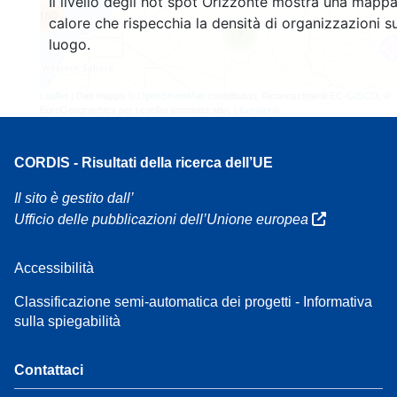
Il livello degli hot spot Orizzonte mostra una mappa
160
calore che rispecchia la densità di organizzazioni su
7
luogo.
Leaflet
| Dati mappa ©
OpenStreetMap
contributori, Riconoscimenti
EC-GISCO
, ©
EuroGeographics per i confini amministrativi,
Liberatoria
CORDIS - Risultati della ricerca dell’UE
Il sito è gestito dall’
Ufficio delle pubblicazioni dell’Unione europea
Accessibilità
Classificazione semi-automatica dei progetti - Informativa
sulla spiegabilità
Contattaci