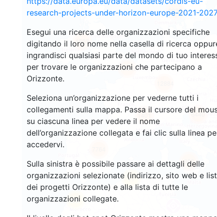
https://data.europa.eu/data/datasets/cordis-eu-
2937
research-projects-under-horizon-europe-2021-2027
Esegui una ricerca delle organizzazioni specifiche
1553
digitando il loro nome nella casella di ricerca oppur
ingrandisci qualsiasi parte del mondo di tuo interes
per trovare le organizzazioni che partecipano a
10069
Orizzonte.
12884
Seleziona un’organizzazione per vederne tutti i
collegamenti sulla mappa. Passa il cursore del mou
6440
1401
su ciascuna linea per vedere il nome
dell’organizzazione collegata e fai clic sulla linea pe
accedervi.
7764
853
Sulla sinistra è possibile passare ai dettagli delle
organizzazioni selezionate (indirizzo, sito web e lis
11
dei progetti Orizzonte) e alla lista di tutte le
organizzazioni collegate.
59