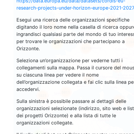
https://data.europa.eu/data/datasets/cordis-eu-
research-projects-under-horizon-europe-2021-2027
Esegui una ricerca delle organizzazioni specifiche
3533
1566
digitando il loro nome nella casella di ricerca oppur
ingrandisci qualsiasi parte del mondo di tuo interes
per trovare le organizzazioni che partecipano a
239
73
Orizzonte.
18718
Seleziona un’organizzazione per vederne tutti i
8919
collegamenti sulla mappa. Passa il cursore del mou
su ciascuna linea per vedere il nome
508
dell’organizzazione collegata e fai clic sulla linea pe
accedervi.
5811
1821
895
Sulla sinistra è possibile passare ai dettagli delle
organizzazioni selezionate (indirizzo, sito web e lis
dei progetti Orizzonte) e alla lista di tutte le
organizzazioni collegate.