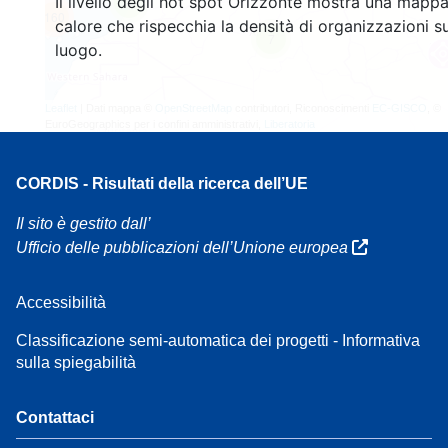
Il livello degli hot spot Orizzonte mostra una mappa
4
160
calore che rispecchia la densità di organizzazioni su
7
luogo.
Leaflet
| Dati mappa ©
OpenStreetMap
contributori, Riconoscimenti
EC-GISCO
, ©
EuroGeographics per i confini amministrativi,
Liberatoria
CORDIS - Risultati della ricerca dell’UE
Il sito è gestito dall’
Ufficio delle pubblicazioni dell’Unione europea
Accessibilità
Classificazione semi-automatica dei progetti - Informativa
sulla spiegabilità
Contattaci