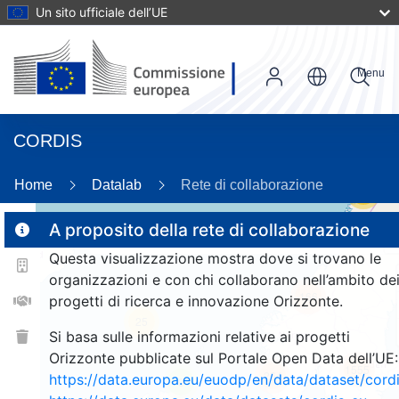
Un sito ufficiale dell’UE
Menu
CORDIS
Home
Datalab
Rete di collaborazione
56
A proposito della rete di collaborazione
Questa visualizzazione mostra dove si trovano le
2
organizzazioni e con chi collaborano nell’ambito de
166
progetti di ricerca e innovazione Orizzonte.
25
Si basa sulle informazioni relative ai progetti
Orizzonte pubblicate sul Portale Open Data dell’UE:
1555
264
https://data.europa.eu/euodp/en/data/dataset/cor
9