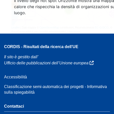
Il livello degli hot spot Orizzonte mostra una mappa
160
calore che rispecchia la densità di organizzazioni su
7
luogo.
Leaflet
| Dati mappa ©
OpenStreetMap
contributori, Riconoscimenti
EC-GISCO
, ©
EuroGeographics per i confini amministrativi,
Liberatoria
CORDIS - Risultati della ricerca dell’UE
Il sito è gestito dall’
Ufficio delle pubblicazioni dell’Unione europea
Accessibilità
Classificazione semi-automatica dei progetti - Informativa
sulla spiegabilità
Contattaci