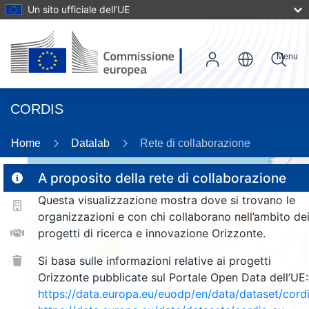
Un sito ufficiale dell’UE
Menu
CORDIS
Home
Datalab
Rete di collaborazione
A proposito della rete di collaborazione
Questa visualizzazione mostra dove si trovano le
2
organizzazioni e con chi collaborano nell’ambito de
188
progetti di ricerca e innovazione Orizzonte.
25
Si basa sulle informazioni relative ai progetti
203
Orizzonte pubblicate sul Portale Open Data dell’UE:
196
https://data.europa.eu/euodp/en/data/dataset/cor