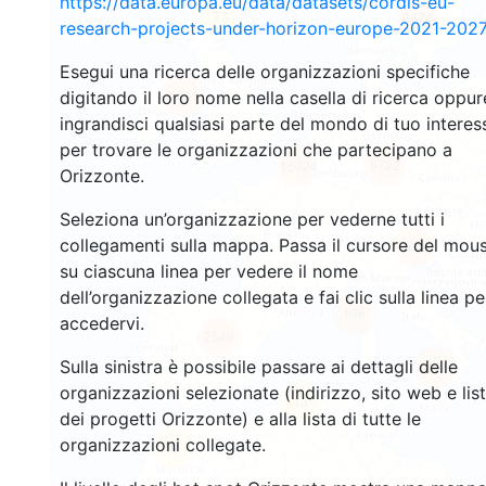
https://data.europa.eu/data/datasets/cordis-eu-
77
3474
research-projects-under-horizon-europe-2021-2027
Esegui una ricerca delle organizzazioni specifiche
1481
digitando il loro nome nella casella di ricerca oppur
ingrandisci qualsiasi parte del mondo di tuo interes
per trovare le organizzazioni che partecipano a
5722
15024
Orizzonte.
Seleziona un’organizzazione per vederne tutti i
collegamenti sulla mappa. Passa il cursore del mou
9264
su ciascuna linea per vedere il nome
dell’organizzazione collegata e fai clic sulla linea pe
196
accedervi.
7546
Sulla sinistra è possibile passare ai dettagli delle
784
organizzazioni selezionate (indirizzo, sito web e lis
13
dei progetti Orizzonte) e alla lista di tutte le
organizzazioni collegate.
62