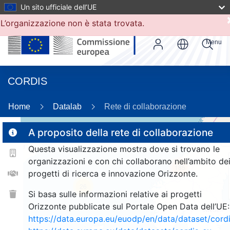
Un sito ufficiale dell’UE
L’organizzazione non è stata trovata.
Menu
CORDIS
82
Home
Datalab
Rete di collaborazione
A proposito della rete di collaborazione
Questa visualizzazione mostra dove si trovano le
2
organizzazioni e con chi collaborano nell’ambito de
185
progetti di ricerca e innovazione Orizzonte.
26
Si basa sulle informazioni relative ai progetti
Orizzonte pubblicate sul Portale Open Data dell’UE:
https://data.europa.eu/euodp/en/data/dataset/cor