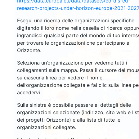
https://data.europa.eu/data/datasets/cordis-eu-
2941
research-projects-under-horizon-europe-2021-2027
Esegui una ricerca delle organizzazioni specifiche
1553
digitando il loro nome nella casella di ricerca oppur
ingrandisci qualsiasi parte del mondo di tuo interes
per trovare le organizzazioni che partecipano a
10084
Orizzonte.
12851
Seleziona un’organizzazione per vederne tutti i
collegamenti sulla mappa. Passa il cursore del mou
6482
1393
su ciascuna linea per vedere il nome
dell’organizzazione collegata e fai clic sulla linea pe
accedervi.
7737
841
Sulla sinistra è possibile passare ai dettagli delle
organizzazioni selezionate (indirizzo, sito web e lis
13
dei progetti Orizzonte) e alla lista di tutte le
organizzazioni collegate.
61