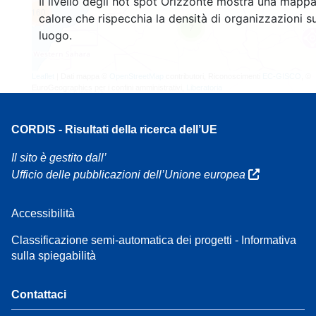
Il livello degli hot spot Orizzonte mostra una mappa
160
calore che rispecchia la densità di organizzazioni su
7
luogo.
Leaflet
| Dati mappa ©
OpenStreetMap
contributori, Riconoscimenti
EC-GISCO
, ©
EuroGeographics per i confini amministrativi,
Liberatoria
CORDIS - Risultati della ricerca dell’UE
Il sito è gestito dall’
Ufficio delle pubblicazioni dell’Unione europea
Accessibilità
Classificazione semi-automatica dei progetti - Informativa
sulla spiegabilità
Contattaci