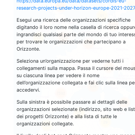
https://data.europa.eu/data/datasets/cordis-eu-
20
111
research-projects-under-horizon-europe-2021-2027
91
Esegui una ricerca delle organizzazioni specifiche
3278
digitando il loro nome nella casella di ricerca oppur
ingrandisci qualsiasi parte del mondo di tuo interes
5330
16
per trovare le organizzazioni che partecipano a
10592
Orizzonte.
Seleziona un’organizzazione per vederne tutti i
3
12265
collegamenti sulla mappa. Passa il cursore del mou
su ciascuna linea per vedere il nome
dell’organizzazione collegata e fai clic sulla linea pe
614
accedervi.
7592
Sulla sinistra è possibile passare ai dettagli delle
508
organizzazioni selezionate (indirizzo, sito web e lis
15
dei progetti Orizzonte) e alla lista di tutte le
29
organizzazioni collegate.
54