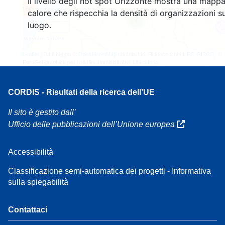
Il livello degli hot spot Orizzonte mostra una mappa
160
calore che rispecchia la densità di organizzazioni su
7
luogo.
Leaflet
| Dati mappa ©
OpenStreetMap
contributori, Riconoscimenti
EC-GISCO
, ©
EuroGeographics per i confini amministrativi,
Liberatoria
CORDIS - Risultati della ricerca dell’UE
Il sito è gestito dall’
Ufficio delle pubblicazioni dell’Unione europea
Accessibilità
Classificazione semi-automatica dei progetti - Informativa
sulla spiegabilità
Contattaci