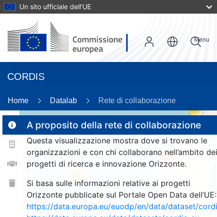
Un sito ufficiale dell’UE
Menu
CORDIS
Home
Datalab
Rete di collaborazione
17
A proposito della rete di collaborazione
Questa visualizzazione mostra dove si trovano le
2
organizzazioni e con chi collaborano nell’ambito de
185
progetti di ricerca e innovazione Orizzonte.
25
Si basa sulle informazioni relative ai progetti
Orizzonte pubblicate sul Portale Open Data dell’UE:
https://data.europa.eu/euodp/en/data/dataset/cor
1347