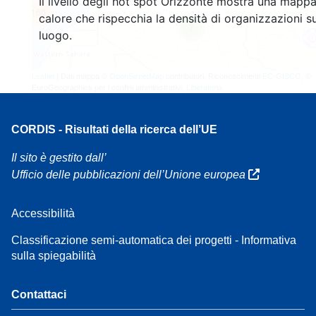
Il livello degli hot spot Orizzonte mostra una mappa
160
calore che rispecchia la densità di organizzazioni su
7
luogo.
Leaflet
| Dati mappa ©
OpenStreetMap
contributori, Riconoscimenti
EC-GISCO
, ©
EuroGeographics per i confini amministrativi,
Liberatoria
CORDIS - Risultati della ricerca dell’UE
Il sito è gestito dall’
Ufficio delle pubblicazioni dell’Unione europea
Accessibilità
Classificazione semi-automatica dei progetti - Informativa
sulla spiegabilità
Contattaci