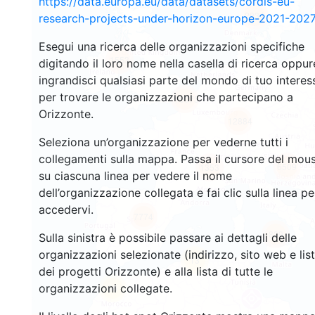
https://data.europa.eu/data/datasets/cordis-eu-
2934
research-projects-under-horizon-europe-2021-2027
Esegui una ricerca delle organizzazioni specifiche
1553
digitando il loro nome nella casella di ricerca oppur
ingrandisci qualsiasi parte del mondo di tuo interes
per trovare le organizzazioni che partecipano a
10073
Orizzonte.
12884
Seleziona un’organizzazione per vederne tutti i
collegamenti sulla mappa. Passa il cursore del mou
6509
1353
su ciascuna linea per vedere il nome
dell’organizzazione collegata e fai clic sulla linea pe
accedervi.
7774
829
Sulla sinistra è possibile passare ai dettagli delle
organizzazioni selezionate (indirizzo, sito web e lis
13
dei progetti Orizzonte) e alla lista di tutte le
organizzazioni collegate.
66