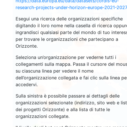
https://data.europa.eu/data/datasets/cordis-eu-
research-projects-under-horizon-europe-2021-2027
Esegui una ricerca delle organizzazioni specifiche
4009
digitando il loro nome nella casella di ricerca oppur
ingrandisci qualsiasi parte del mondo di tuo interes
4929
per trovare le organizzazioni che partecipano a
6728
Orizzonte.
12635
Seleziona un’organizzazione per vederne tutti i
673
4950
collegamenti sulla mappa. Passa il cursore del mou
su ciascuna linea per vedere il nome
dell’organizzazione collegata e fai clic sulla linea pe
6675
accedervi.
1728
Sulla sinistra è possibile passare ai dettagli delle
689
organizzazioni selezionate (indirizzo, sito web e lis
401
13
dei progetti Orizzonte) e alla lista di tutte le
organizzazioni collegate.