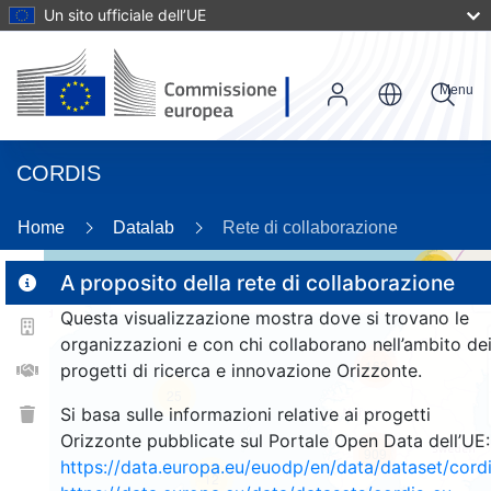
Un sito ufficiale dell’UE
Menu
CORDIS
Home
Datalab
Rete di collaborazione
20
A proposito della rete di collaborazione
Questa visualizzazione mostra dove si trovano le
2
organizzazioni e con chi collaborano nell’ambito de
163
progetti di ricerca e innovazione Orizzonte.
25
Si basa sulle informazioni relative ai progetti
Orizzonte pubblicate sul Portale Open Data dell’UE:
909
https://data.europa.eu/euodp/en/data/dataset/cor
12