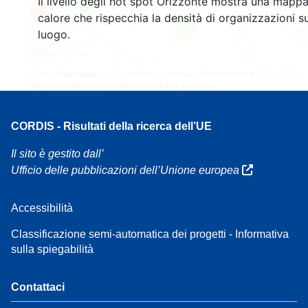
Il livello degli hot spot Orizzonte mostra una mappa
3
160
calore che rispecchia la densità di organizzazioni su
7
luogo.
Leaflet
| Dati mappa ©
OpenStreetMap
contributori, Riconoscimenti
EC-GISCO
, ©
EuroGeographics per i confini amministrativi,
Liberatoria
CORDIS - Risultati della ricerca dell’UE
Il sito è gestito dall’
Ufficio delle pubblicazioni dell’Unione europea
Accessibilità
Classificazione semi-automatica dei progetti - Informativa
sulla spiegabilità
Contattaci