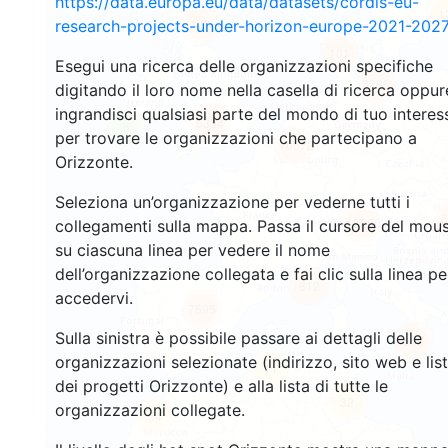
https://data.europa.eu/data/datasets/cordis-eu-
1
120
research-projects-under-horizon-europe-2021-2027
101
Esegui una ricerca delle organizzazioni specifiche
3288
digitando il loro nome nella casella di ricerca oppur
ingrandisci qualsiasi parte del mondo di tuo interes
5334
5
per trovare le organizzazioni che partecipano a
10572
Orizzonte.
Seleziona un’organizzazione per vederne tutti i
3
12280
collegamenti sulla mappa. Passa il cursore del mou
su ciascuna linea per vedere il nome
dell’organizzazione collegata e fai clic sulla linea pe
612
accedervi.
7595
Sulla sinistra è possibile passare ai dettagli delle
508
organizzazioni selezionate (indirizzo, sito web e lis
11
dei progetti Orizzonte) e alla lista di tutte le
32
organizzazioni collegate.
54