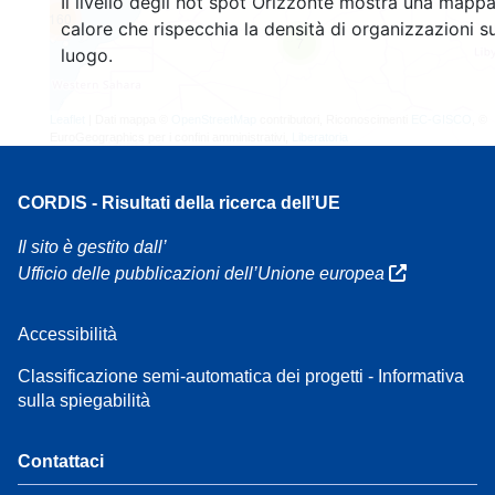
Il livello degli hot spot Orizzonte mostra una mappa
160
calore che rispecchia la densità di organizzazioni su
7
luogo.
Leaflet
| Dati mappa ©
OpenStreetMap
contributori, Riconoscimenti
EC-GISCO
, ©
EuroGeographics per i confini amministrativi,
Liberatoria
CORDIS - Risultati della ricerca dell’UE
Il sito è gestito dall’
Ufficio delle pubblicazioni dell’Unione europea
Accessibilità
Classificazione semi-automatica dei progetti - Informativa
sulla spiegabilità
Contattaci