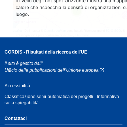
Il livello degli hot spot Orizzonte mostra una mappa
163
calore che rispecchia la densità di organizzazioni su
7
luogo.
Leaflet
| Dati mappa ©
OpenStreetMap
contributori, Riconoscimenti
EC-GISCO
, ©
EuroGeographics per i confini amministrativi,
Liberatoria
CORDIS - Risultati della ricerca dell’UE
Il sito è gestito dall’
Ufficio delle pubblicazioni dell’Unione europea
Accessibilità
Classificazione semi-automatica dei progetti - Informativa
sulla spiegabilità
Contattaci