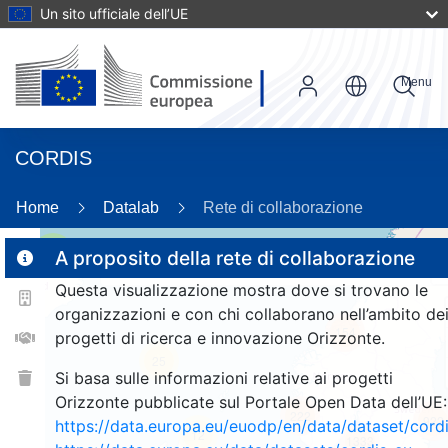
Un sito ufficiale dell’UE
Menu
CORDIS
89
Home
Datalab
Rete di collaborazione
2
A proposito della rete di collaborazione
Questa visualizzazione mostra dove si trovano le
organizzazioni e con chi collaborano nell’ambito de
154
progetti di ricerca e innovazione Orizzonte.
25
Si basa sulle informazioni relative ai progetti
Orizzonte pubblicate sul Portale Open Data dell’UE:
222
922
https://data.europa.eu/euodp/en/data/dataset/cor
12
1333