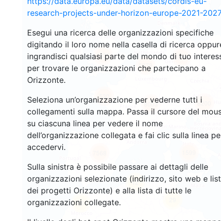
https://data.europa.eu/data/datasets/cordis-eu-
research-projects-under-horizon-europe-2021-2027
Esegui una ricerca delle organizzazioni specifiche
digitando il loro nome nella casella di ricerca oppur
4835
ingrandisci qualsiasi parte del mondo di tuo interes
5511
6979
per trovare le organizzazioni che partecipano a
Orizzonte.
530
Seleziona un’organizzazione per vederne tutti i
8200
8003
collegamenti sulla mappa. Passa il cursore del mou
su ciascuna linea per vedere il nome
dell’organizzazione collegata e fai clic sulla linea pe
accedervi.
1599
7568
Sulla sinistra è possibile passare ai dettagli delle
organizzazioni selezionate (indirizzo, sito web e lis
12
dei progetti Orizzonte) e alla lista di tutte le
29
organizzazioni collegate.
58