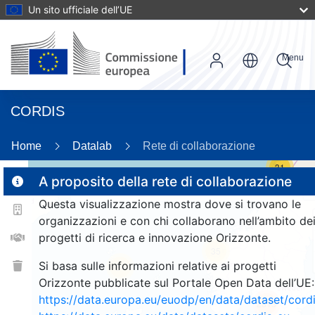
Un sito ufficiale dell’UE
Menu
CORDIS
Home
Datalab
Rete di collaborazione
31
A proposito della rete di collaborazione
Questa visualizzazione mostra dove si trovano le
2
organizzazioni e con chi collaborano nell’ambito de
progetti di ricerca e innovazione Orizzonte.
35
Si basa sulle informazioni relative ai progetti
34
Orizzonte pubblicate sul Portale Open Data dell’UE:
https://data.europa.eu/euodp/en/data/dataset/cor
2813