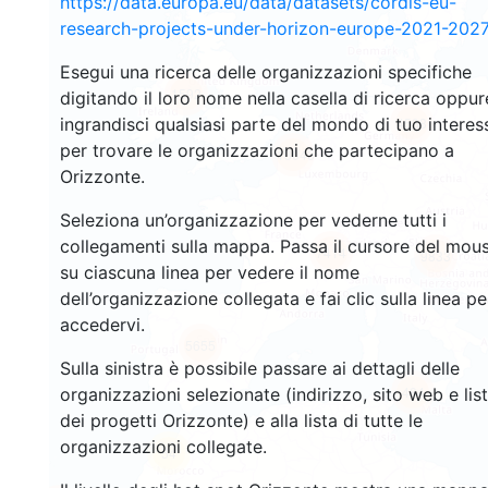
https://data.europa.eu/data/datasets/cordis-eu-
research-projects-under-horizon-europe-2021-2027
Esegui una ricerca delle organizzazioni specifiche
1592
digitando il loro nome nella casella di ricerca oppur
ingrandisci qualsiasi parte del mondo di tuo interes
4538
per trovare le organizzazioni che partecipano a
13043
Orizzonte.
Seleziona un’organizzazione per vederne tutti i
collegamenti sulla mappa. Passa il cursore del mou
7414
9833
su ciascuna linea per vedere il nome
dell’organizzazione collegata e fai clic sulla linea pe
accedervi.
5655
Sulla sinistra è possibile passare ai dettagli delle
484
organizzazioni selezionate (indirizzo, sito web e lis
dei progetti Orizzonte) e alla lista di tutte le
organizzazioni collegate.
54