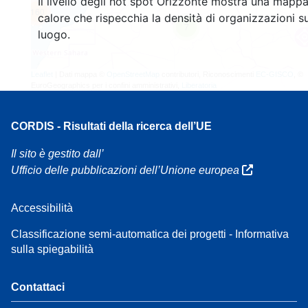
Il livello degli hot spot Orizzonte mostra una mappa
160
calore che rispecchia la densità di organizzazioni su
7
luogo.
Leaflet
| Dati mappa ©
OpenStreetMap
contributori, Riconoscimenti
EC-GISCO
, ©
EuroGeographics per i confini amministrativi,
Liberatoria
CORDIS - Risultati della ricerca dell’UE
Il sito è gestito dall’
Ufficio delle pubblicazioni dell’Unione europea
Accessibilità
Classificazione semi-automatica dei progetti - Informativa
sulla spiegabilità
Contattaci