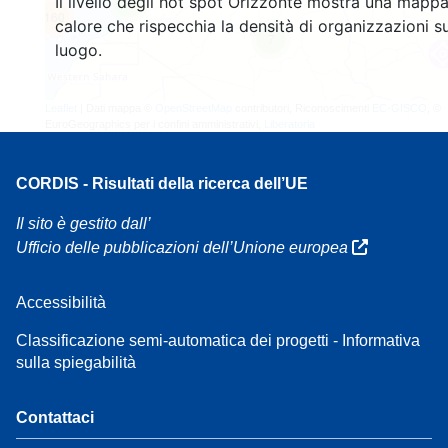
Il livello degli hot spot Orizzonte mostra una mappa
4
160
calore che rispecchia la densità di organizzazioni su
7
luogo.
Leaflet
| Dati mappa ©
OpenStreetMap
contributori, Riconoscimenti
EC-GISCO
, ©
EuroGeographics per i confini amministrativi,
Liberatoria
CORDIS - Risultati della ricerca dell’UE
Il sito è gestito dall’
Ufficio delle pubblicazioni dell’Unione europea
Accessibilità
Classificazione semi-automatica dei progetti - Informativa
sulla spiegabilità
Contattaci