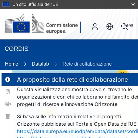
Un sito ufficiale dell’UE
Menu
CORDIS
Home
Datalab
Rete di collaborazione
30
A proposito della rete di collaborazione
Questa visualizzazione mostra dove si trovano le
2
organizzazioni e con chi collaborano nell’ambito de
114
progetti di ricerca e innovazione Orizzonte.
25
Si basa sulle informazioni relative ai progetti
Orizzonte pubblicate sul Portale Open Data dell’UE:
257
1659
https://data.europa.eu/euodp/en/data/dataset/cor