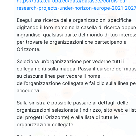
https://data.europa.eu/data/datasets/cordis-eu-
research-projects-under-horizon-europe-2021-2027
2659
Esegui una ricerca delle organizzazioni specifiche
digitando il loro nome nella casella di ricerca oppur
2201
ingrandisci qualsiasi parte del mondo di tuo interes
per trovare le organizzazioni che partecipano a
12
Orizzonte.
19395
5800
Seleziona un’organizzazione per vederne tutti i
collegamenti sulla mappa. Passa il cursore del mou
su ciascuna linea per vedere il nome
3409
dell’organizzazione collegata e fai clic sulla linea pe
accedervi.
6002
1776
Sulla sinistra è possibile passare ai dettagli delle
organizzazioni selezionate (indirizzo, sito web e lis
481
dei progetti Orizzonte) e alla lista di tutte le
3
organizzazioni collegate.