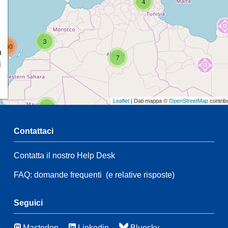
4
3
160
a
7
i
Leaflet
| Dati mappa ©
OpenStreetMap
contrib
2
Contattaci
54
Contatta il nostro Help Desk
2
54
FAQ: domande frequenti
(e relative risposte)
21
83
116
Seguici
Mastodon
Linkedin
Bluesky