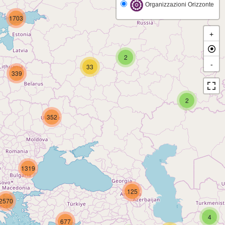
Organizzazioni Orizzonte
1703
+
2
-
33
339
2
352
1319
125
2570
4
677