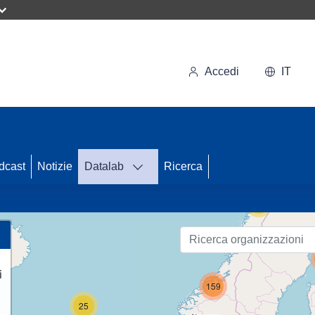
Accedi
IT
44
dcast
Notizie
Datalab
Ricerca
56
i
159
25