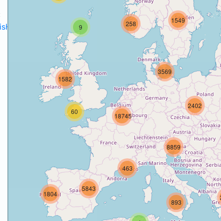
:
1549
258
disH2020projects
.
9
3569
1582
o
2402
60
18745
8859
463
5843
1804
893