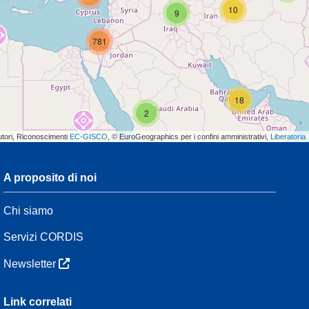
10
9
781
18
2
utori, Riconoscimenti
EC-GISCO
, © EuroGeographics per i confini amministrativi,
Liberatoria
A proposito di noi
3
Chi siamo
7
48
Servizi CORDIS
Newsletter
3
Link correlati