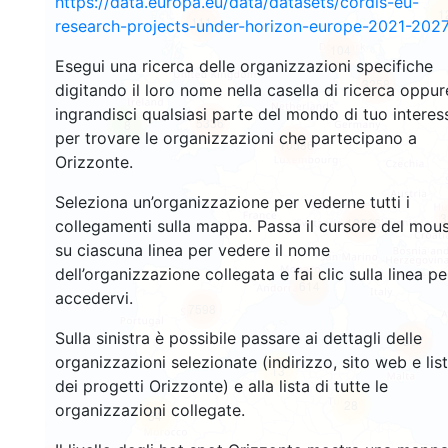
https://data.europa.eu/data/datasets/cordis-eu-
1
111
research-projects-under-horizon-europe-2021-2027
104
Esegui una ricerca delle organizzazioni specifiche
3258
digitando il loro nome nella casella di ricerca oppur
ingrandisci qualsiasi parte del mondo di tuo interes
5336
8
per trovare le organizzazioni che partecipano a
10586
Orizzonte.
Seleziona un’organizzazione per vederne tutti i
3
12266
collegamenti sulla mappa. Passa il cursore del mou
su ciascuna linea per vedere il nome
dell’organizzazione collegata e fai clic sulla linea pe
614
accedervi.
7598
Sulla sinistra è possibile passare ai dettagli delle
507
organizzazioni selezionate (indirizzo, sito web e lis
13
dei progetti Orizzonte) e alla lista di tutte le
28
organizzazioni collegate.
54