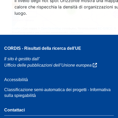
Il livello degli hot spot Orizzonte mostra una mappa
160
calore che rispecchia la densità di organizzazioni su
7
luogo.
Leaflet
| Dati mappa ©
OpenStreetMap
contributori, Riconoscimenti
EC-GISCO
, ©
EuroGeographics per i confini amministrativi,
Liberatoria
CORDIS - Risultati della ricerca dell’UE
Il sito è gestito dall’
Ufficio delle pubblicazioni dell’Unione europea
Accessibilità
Classificazione semi-automatica dei progetti - Informativa
sulla spiegabilità
Contattaci