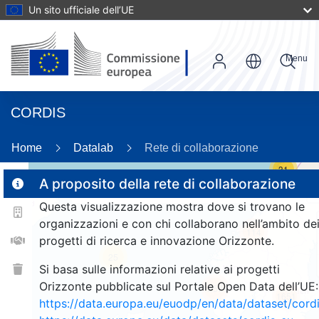
Un sito ufficiale dell’UE
Menu
CORDIS
Home
Datalab
Rete di collaborazione
31
A proposito della rete di collaborazione
Questa visualizzazione mostra dove si trovano le
2
organizzazioni e con chi collaborano nell’ambito de
114
progetti di ricerca e innovazione Orizzonte.
25
Si basa sulle informazioni relative ai progetti
Orizzonte pubblicate sul Portale Open Data dell’UE:
257
1651
https://data.europa.eu/euodp/en/data/dataset/cor