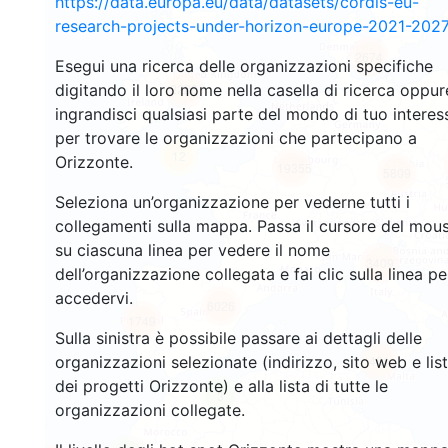
https://data.europa.eu/data/datasets/cordis-eu-
research-projects-under-horizon-europe-2021-2027
2674
Esegui una ricerca delle organizzazioni specifiche
digitando il loro nome nella casella di ricerca oppur
2220
ingrandisci qualsiasi parte del mondo di tuo interes
per trovare le organizzazioni che partecipano a
12
Orizzonte.
19355
5809
Seleziona un’organizzazione per vederne tutti i
collegamenti sulla mappa. Passa il cursore del mou
su ciascuna linea per vedere il nome
3409
dell’organizzazione collegata e fai clic sulla linea pe
accedervi.
6026
1749
Sulla sinistra è possibile passare ai dettagli delle
organizzazioni selezionate (indirizzo, sito web e lis
481
dei progetti Orizzonte) e alla lista di tutte le
3
organizzazioni collegate.