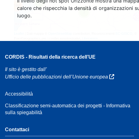
Il livello degli hot spot Orizzonte mostra una mappa
3
160
calore che rispecchia la densità di organizzazioni su
7
luogo.
Leaflet
| Dati mappa ©
OpenStreetMap
contributori, Riconoscimenti
EC-GISCO
, ©
EuroGeographics per i confini amministrativi,
Liberatoria
CORDIS - Risultati della ricerca dell’UE
Il sito è gestito dall’
Ufficio delle pubblicazioni dell’Unione europea
Accessibilità
Classificazione semi-automatica dei progetti - Informativa
sulla spiegabilità
Contattaci