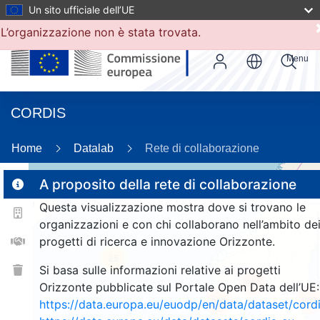
Un sito ufficiale dell’UE
L’organizzazione non è stata trovata.
Menu
CORDIS
87
Home
Datalab
Rete di collaborazione
A proposito della rete di collaborazione
2
Questa visualizzazione mostra dove si trovano le
2
organizzazioni e con chi collaborano nell’ambito de
progetti di ricerca e innovazione Orizzonte.
25
Si basa sulle informazioni relative ai progetti
802
Orizzonte pubblicate sul Portale Open Data dell’UE:
969
269
https://data.europa.eu/euodp/en/data/dataset/cor