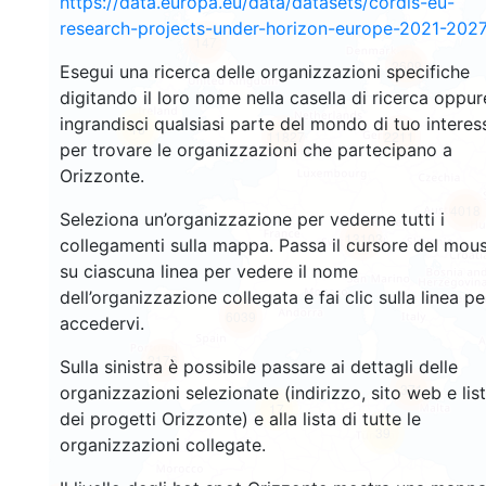
https://data.europa.eu/data/datasets/cordis-eu-
research-projects-under-horizon-europe-2021-2027
147
2609
Esegui una ricerca delle organizzazioni specifiche
digitando il loro nome nella casella di ricerca oppur
ingrandisci qualsiasi parte del mondo di tuo interes
16
11827
2211
per trovare le organizzazioni che partecipano a
Orizzonte.
4018
Seleziona un’organizzazione per vederne tutti i
13103
collegamenti sulla mappa. Passa il cursore del mou
su ciascuna linea per vedere il nome
dell’organizzazione collegata e fai clic sulla linea pe
6039
accedervi.
2176
Sulla sinistra è possibile passare ai dettagli delle
371
organizzazioni selezionate (indirizzo, sito web e lis
17
dei progetti Orizzonte) e alla lista di tutte le
39
organizzazioni collegate.