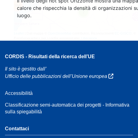
Il livello degli hot spot Orizzonte mostra una mappa
164
calore che rispecchia la densità di organizzazioni su
7
luogo.
Leaflet
| Dati mappa ©
OpenStreetMap
contributori, Riconoscimenti
EC-GISCO
, ©
EuroGeographics per i confini amministrativi,
Liberatoria
CORDIS - Risultati della ricerca dell’UE
Il sito è gestito dall’
Ufficio delle pubblicazioni dell’Unione europea
Accessibilità
Classificazione semi-automatica dei progetti - Informativa
sulla spiegabilità
Contattaci