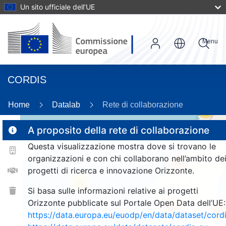
Un sito ufficiale dell’UE
Menu
CORDIS
Home
Datalab
Rete di collaborazione
56
A proposito della rete di collaborazione
Questa visualizzazione mostra dove si trovano le
2
organizzazioni e con chi collaborano nell’ambito de
115
progetti di ricerca e innovazione Orizzonte.
25
Si basa sulle informazioni relative ai progetti
Orizzonte pubblicate sul Portale Open Data dell’UE:
964
984
https://data.europa.eu/euodp/en/data/dataset/cor