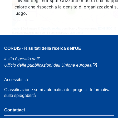
Il livello degli hot spot Orizzonte mostra una mappa
4
160
calore che rispecchia la densità di organizzazioni su
7
luogo.
Leaflet
| Dati mappa ©
OpenStreetMap
contributori, Riconoscimenti
EC-GISCO
, ©
EuroGeographics per i confini amministrativi,
Liberatoria
CORDIS - Risultati della ricerca dell’UE
Il sito è gestito dall’
Ufficio delle pubblicazioni dell’Unione europea
Accessibilità
Classificazione semi-automatica dei progetti - Informativa
sulla spiegabilità
Contattaci