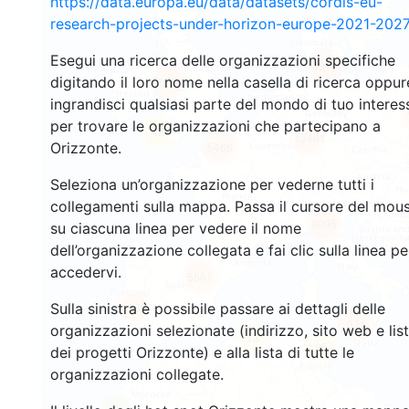
https://data.europa.eu/data/datasets/cordis-eu-
research-projects-under-horizon-europe-2021-2027
Esegui una ricerca delle organizzazioni specifiche
3317
digitando il loro nome nella casella di ricerca oppur
2254
ingrandisci qualsiasi parte del mondo di tuo interes
per trovare le organizzazioni che partecipano a
42
13461
Orizzonte.
5466
Seleziona un’organizzazione per vederne tutti i
collegamenti sulla mappa. Passa il cursore del mou
9095
su ciascuna linea per vedere il nome
dell’organizzazione collegata e fai clic sulla linea pe
accedervi.
5861
Sulla sinistra è possibile passare ai dettagli delle
1759
371
organizzazioni selezionate (indirizzo, sito web e lis
13
95
dei progetti Orizzonte) e alla lista di tutte le
organizzazioni collegate.