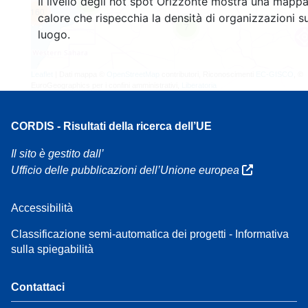
Il livello degli hot spot Orizzonte mostra una mappa
4
160
calore che rispecchia la densità di organizzazioni su
7
luogo.
Leaflet
| Dati mappa ©
OpenStreetMap
contributori, Riconoscimenti
EC-GISCO
, ©
EuroGeographics per i confini amministrativi,
Liberatoria
CORDIS - Risultati della ricerca dell’UE
Il sito è gestito dall’
Ufficio delle pubblicazioni dell’Unione europea
Accessibilità
Classificazione semi-automatica dei progetti - Informativa
sulla spiegabilità
Contattaci