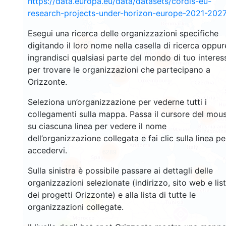
https://data.europa.eu/data/datasets/cordis-eu-
research-projects-under-horizon-europe-2021-2027
Esegui una ricerca delle organizzazioni specifiche
1455
digitando il loro nome nella casella di ricerca oppur
ingrandisci qualsiasi parte del mondo di tuo interes
10687
per trovare le organizzazioni che partecipano a
6048
Orizzonte.
Seleziona un’organizzazione per vederne tutti i
9056
collegamenti sulla mappa. Passa il cursore del mou
6944
su ciascuna linea per vedere il nome
dell’organizzazione collegata e fai clic sulla linea pe
accedervi.
6289
1518
Sulla sinistra è possibile passare ai dettagli delle
637
organizzazioni selezionate (indirizzo, sito web e lis
dei progetti Orizzonte) e alla lista di tutte le
78
organizzazioni collegate.