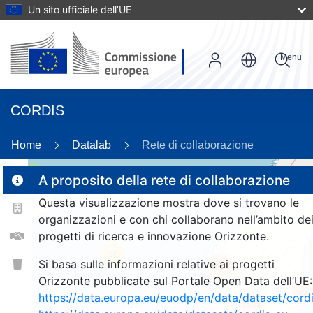
Un sito ufficiale dell’UE
Menu
CORDIS
86
Home
Datalab
Rete di collaborazione
3
A proposito della rete di collaborazione
Questa visualizzazione mostra dove si trovano le
organizzazioni e con chi collaborano nell’ambito de
progetti di ricerca e innovazione Orizzonte.
26
Si basa sulle informazioni relative ai progetti
374
Orizzonte pubblicate sul Portale Open Data dell’UE:
969
https://data.europa.eu/euodp/en/data/dataset/cor
1204