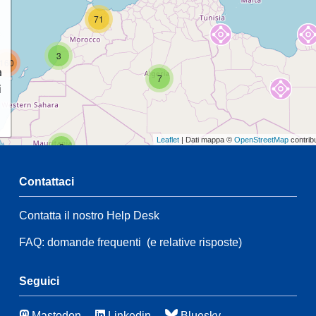
71
3
160
a
7
i
Leaflet
| Dati mappa ©
OpenStreetMap
contrib
2
Contattaci
7
2
Contatta il nostro Help Desk
28
35
FAQ: domande frequenti
(e relative risposte)
172
3
Seguici
50
Mastodon
Linkedin
Bluesky