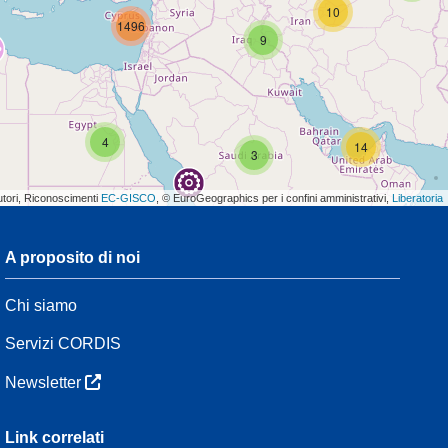
10
1496
9
4
14
3
utori, Riconoscimenti
EC-GISCO
, © EuroGeographics per i confini amministrativi,
Liberatoria
A proposito di noi
3
Chi siamo
54
Servizi CORDIS
Newsletter
3
Link correlati