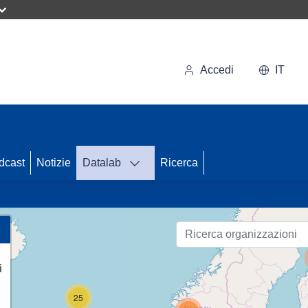
Accedi
IT
dcast
Notizie
Datalab
Ricerca
89
i
25