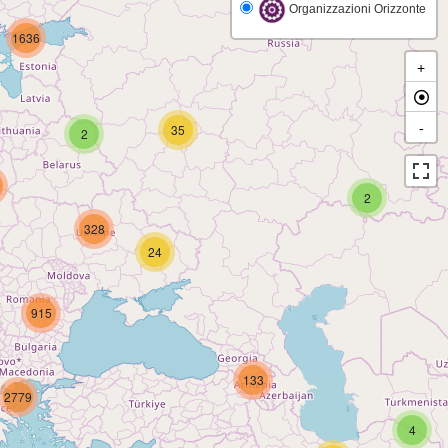
Organizzazioni Orizzonte
1636
+
-
35
2
1
2
328
24
915
133
2779
4