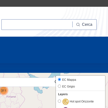
Cerca
Cerca
20
7
EC Mappa
EC Grigio
311
Layers
Hot spot Orizzonte