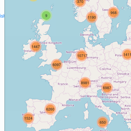
370
:
968
disH2020projects
.
9
1190
1447
141
10717
o
6097
8981
6987
6260
1524
650