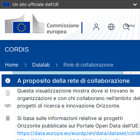
Un sito ufficiale dell’UE
Menu
CORDIS
87
Home
Datalab
Rete di collaborazione
A proposito della rete di collaborazione
2
Questa visualizzazione mostra dove si trovano le
2
organizzazioni e con chi collaborano nell’ambito de
progetti di ricerca e innovazione Orizzonte.
25
Si basa sulle informazioni relative ai progetti
806
Orizzonte pubblicate sul Portale Open Data dell’UE:
969
265
https://data.europa.eu/euodp/en/data/dataset/cor