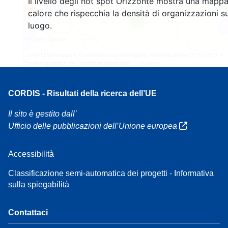
Il livello degli hot spot Orizzonte mostra una mappa
164
calore che rispecchia la densità di organizzazioni su
7
luogo.
Leaflet
| Dati mappa ©
OpenStreetMap
contributori, Riconoscimenti
EC-GISCO
, ©
EuroGeographics per i confini amministrativi,
Liberatoria
CORDIS - Risultati della ricerca dell’UE
Il sito è gestito dall’
Ufficio delle pubblicazioni dell’Unione europea
Accessibilità
Classificazione semi-automatica dei progetti - Informativa
sulla spiegabilità
Contattaci