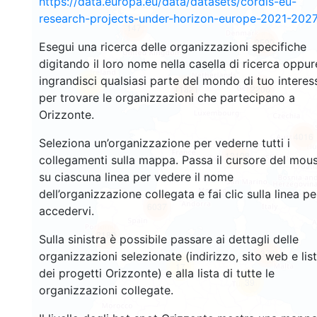
https://data.europa.eu/data/datasets/cordis-eu-
research-projects-under-horizon-europe-2021-2027
147
2599
Esegui una ricerca delle organizzazioni specifiche
digitando il loro nome nella casella di ricerca oppur
ingrandisci qualsiasi parte del mondo di tuo interes
16
11821
2206
per trovare le organizzazioni che partecipano a
Orizzonte.
4016
Seleziona un’organizzazione per vederne tutti i
13108
collegamenti sulla mappa. Passa il cursore del mou
su ciascuna linea per vedere il nome
dell’organizzazione collegata e fai clic sulla linea pe
6037
accedervi.
2180
Sulla sinistra è possibile passare ai dettagli delle
376
organizzazioni selezionate (indirizzo, sito web e lis
17
dei progetti Orizzonte) e alla lista di tutte le
39
organizzazioni collegate.