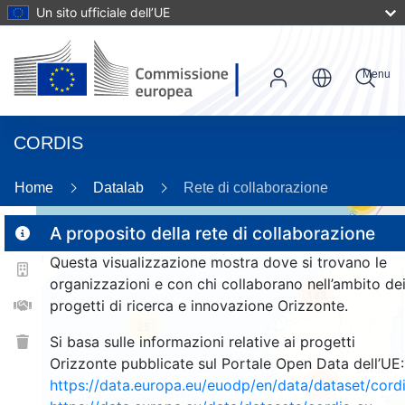
Un sito ufficiale dell’UE
Menu
CORDIS
Home
Datalab
Rete di collaborazione
17
A proposito della rete di collaborazione
Questa visualizzazione mostra dove si trovano le
2
organizzazioni e con chi collaborano nell’ambito de
183
progetti di ricerca e innovazione Orizzonte.
25
Si basa sulle informazioni relative ai progetti
Orizzonte pubblicate sul Portale Open Data dell’UE:
https://data.europa.eu/euodp/en/data/dataset/cor
1354