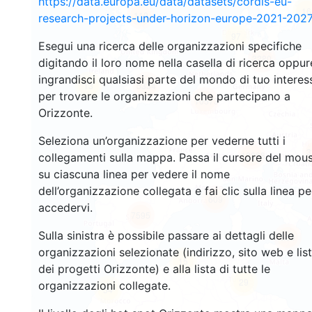
https://data.europa.eu/data/datasets/cordis-eu-
16
110
research-projects-under-horizon-europe-2021-2027
97
Esegui una ricerca delle organizzazioni specifiche
3280
digitando il loro nome nella casella di ricerca oppur
ingrandisci qualsiasi parte del mondo di tuo interes
13
5334
per trovare le organizzazioni che partecipano a
10573
Orizzonte.
Seleziona un’organizzazione per vederne tutti i
3
12268
collegamenti sulla mappa. Passa il cursore del mou
su ciascuna linea per vedere il nome
dell’organizzazione collegata e fai clic sulla linea pe
609
accedervi.
7595
Sulla sinistra è possibile passare ai dettagli delle
509
organizzazioni selezionate (indirizzo, sito web e lis
15
dei progetti Orizzonte) e alla lista di tutte le
29
organizzazioni collegate.
54