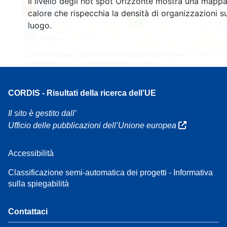
Il livello degli hot spot Orizzonte mostra una mappa
160
calore che rispecchia la densità di organizzazioni su
7
luogo.
Leaflet
| Dati mappa ©
OpenStreetMap
contributori, Riconoscimenti
EC-GISCO
, ©
EuroGeographics per i confini amministrativi,
Liberatoria
CORDIS - Risultati della ricerca dell’UE
Il sito è gestito dall’
Ufficio delle pubblicazioni dell’Unione europea
Accessibilità
Classificazione semi-automatica dei progetti - Informativa
sulla spiegabilità
Contattaci