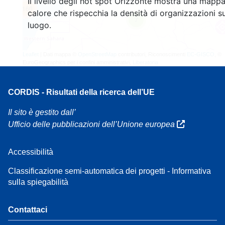
Il livello degli hot spot Orizzonte mostra una mappa
160
calore che rispecchia la densità di organizzazioni su
7
luogo.
Leaflet
| Dati mappa ©
OpenStreetMap
contributori, Riconoscimenti
EC-GISCO
, ©
EuroGeographics per i confini amministrativi,
Liberatoria
CORDIS - Risultati della ricerca dell’UE
Il sito è gestito dall’
Ufficio delle pubblicazioni dell’Unione europea
Accessibilità
Classificazione semi-automatica dei progetti - Informativa
sulla spiegabilità
Contattaci