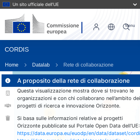
Un sito ufficiale dell’UE
Menu
CORDIS
72
Home
Datalab
Rete di collaborazione
17
A proposito della rete di collaborazione
Questa visualizzazione mostra dove si trovano le
2
organizzazioni e con chi collaborano nell’ambito de
170
progetti di ricerca e innovazione Orizzonte.
25
Si basa sulle informazioni relative ai progetti
Orizzonte pubblicate sul Portale Open Data dell’UE:
https://data.europa.eu/euodp/en/data/dataset/cor
14