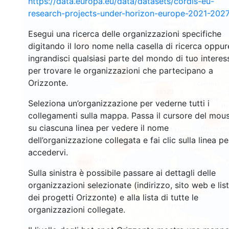
https://data.europa.eu/data/datasets/cordis-eu-
4107
research-projects-under-horizon-europe-2021-2027
Esegui una ricerca delle organizzazioni specifiche
1413
digitando il loro nome nella casella di ricerca oppur
ingrandisci qualsiasi parte del mondo di tuo interes
2598
per trovare le organizzazioni che partecipano a
5602
Orizzonte.
16123
Seleziona un’organizzazione per vederne tutti i
collegamenti sulla mappa. Passa il cursore del mou
6637
su ciascuna linea per vedere il nome
dell’organizzazione collegata e fai clic sulla linea pe
4650
accedervi.
3391
Sulla sinistra è possibile passare ai dettagli delle
organizzazioni selezionate (indirizzo, sito web e lis
419
556
11
dei progetti Orizzonte) e alla lista di tutte le
organizzazioni collegate.