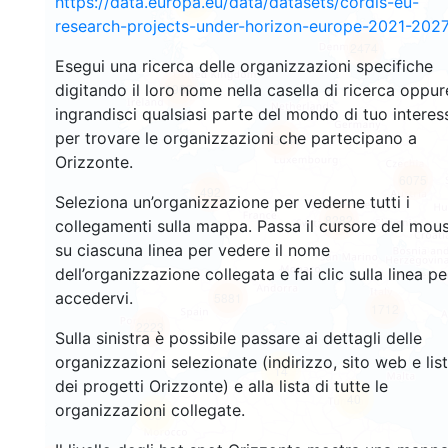
https://data.europa.eu/data/datasets/cordis-eu-
29
research-projects-under-horizon-europe-2021-2027
2474
Esegui una ricerca delle organizzazioni specifiche
digitando il loro nome nella casella di ricerca oppur
1962
ingrandisci qualsiasi parte del mondo di tuo interes
per trovare le organizzazioni che partecipano a
13448
Orizzonte.
6075
492
Seleziona un’organizzazione per vederne tutti i
8282
collegamenti sulla mappa. Passa il cursore del mou
su ciascuna linea per vedere il nome
dell’organizzazione collegata e fai clic sulla linea pe
accedervi.
5881
1712
2223
Sulla sinistra è possibile passare ai dettagli delle
organizzazioni selezionate (indirizzo, sito web e lis
14
dei progetti Orizzonte) e alla lista di tutte le
40
organizzazioni collegate.
55