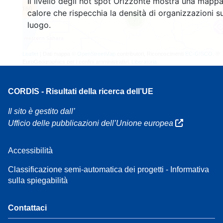
Il livello degli hot spot Orizzonte mostra una mappa
160
calore che rispecchia la densità di organizzazioni su
7
luogo.
Leaflet
| Dati mappa ©
OpenStreetMap
contributori, Riconoscimenti
EC-GISCO
, ©
EuroGeographics per i confini amministrativi,
Liberatoria
CORDIS - Risultati della ricerca dell’UE
Il sito è gestito dall’
Ufficio delle pubblicazioni dell’Unione europea
Accessibilità
Classificazione semi-automatica dei progetti - Informativa
sulla spiegabilità
Contattaci