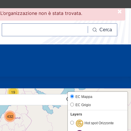
×
L’organizzazione non è stata trovata.
Cerca
Cerca
10
19
EC Mappa
EC Grigio
Layers
432
Hot spot Orizzonte