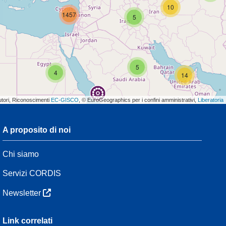
10
1457
5
5
4
14
utori, Riconoscimenti
EC-GISCO
, © EuroGeographics per i confini amministrativi,
Liberatoria
A proposito di noi
3
Chi siamo
7
48
Servizi CORDIS
Newsletter
2
3
Link correlati