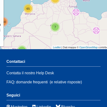
65
160
a
7
i
Leaflet
| Dati mappa ©
OpenStreetMap
contrib
2
Contattaci
40
Contatta il nostro Help Desk
2
FAQ: domande frequenti
(e relative risposte)
21
148
65
Seguici
7
Mastodon
Linkedin
Bluesky