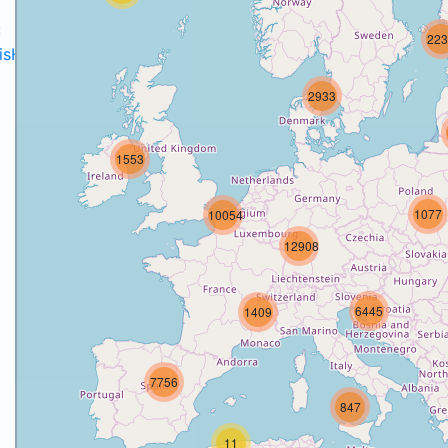
:
223
disH2020projects
.
2933
1553
o
1077
10054
12908
6445
1409
7756
847
11