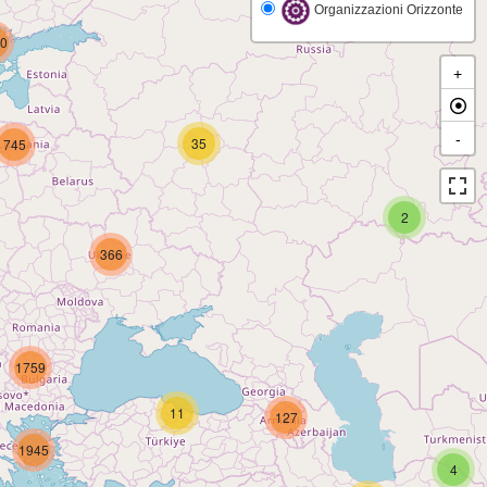
Organizzazioni Orizzonte
0
+
-
35
745
2
366
1759
11
127
1945
4