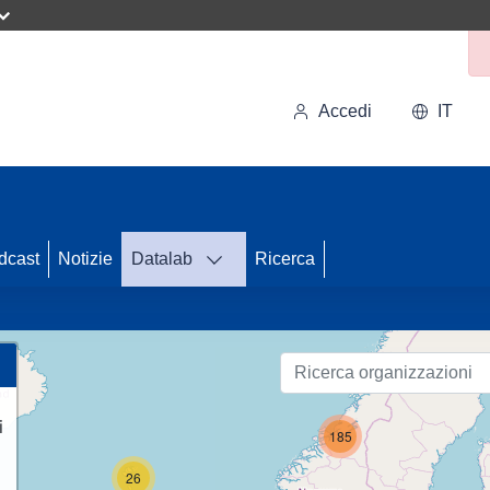
Accedi
IT
60
dcast
Notizie
Datalab
Ricerca
23
i
185
26