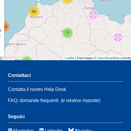
59
160
a
7
i
Leaflet
| Dati mappa ©
OpenStreetMap
contrib
2
Contattaci
44
Contatta il nostro Help Desk
2
FAQ: domande frequenti
(e relative risposte)
21
143
66
3
Seguici
Mastodon
Linkedin
Bluesky