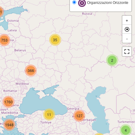
Organizzazioni Orizzonte
1
+
-
35
753
2
366
1760
11
127
1948
4