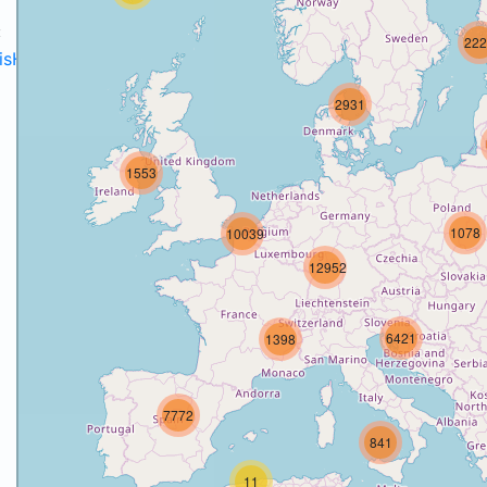
:
222
disH2020projects
.
2931
1553
o
1078
10039
12952
6421
1398
7772
841
11