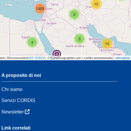
12
1455
3
5
4
14
utori, Riconoscimenti
EC-GISCO
, © EuroGeographics per i confini amministrativi,
Liberatoria
A proposito di noi
3
Chi siamo
7
48
Servizi CORDIS
Newsletter
2
3
Link correlati