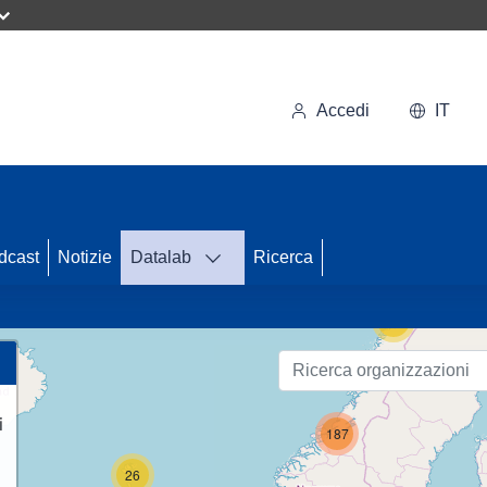
Accedi
IT
71
dcast
Notizie
Datalab
Ricerca
12
i
187
26