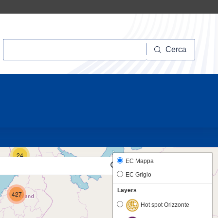
Cerca
Cerca
10
24
EC Mappa
EC Grigio
Layers
427
Hot spot Orizzonte