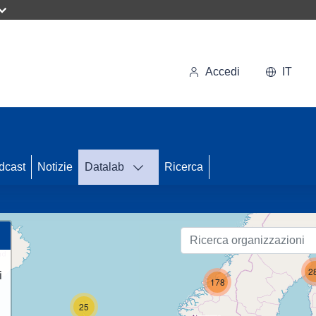
Accedi
IT
58
dcast
Notizie
Datalab
Ricerca
26
2
i
178
25