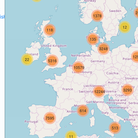
:
2
1378
disH2020projects
.
12
118
135
3248
12
22
5316
o
10579
3293
12244
614
7595
513
11