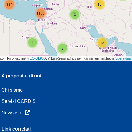
10
110
1177
3
4
18
2
utori, Riconoscimenti
EC-GISCO
, © EuroGeographics per i confini amministrativi,
Liberatoria
A proposito di noi
3
Chi siamo
54
Servizi CORDIS
Newsletter
3
Link correlati