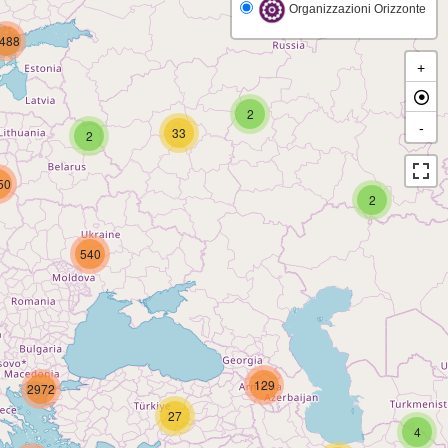
Organizzazioni Orizzonte
488
+
2
-
33
2
50
2
540
129
2972
27
4