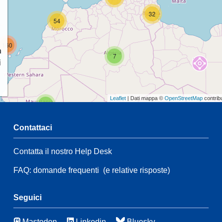
32
54
160
a
7
i
Leaflet
| Dati mappa ©
OpenStreetMap
contrib
2
Contattaci
68
Contatta il nostro Help Desk
2
FAQ: domande frequenti
(e relative risposte)
137
82
7
Seguici
43
6
Mastodon
Linkedin
Bluesky