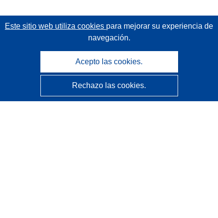
Este sitio web utiliza cookies
para mejorar su experiencia de
navegación.
Acepto las cookies.
Rechazo las cookies.
CORDIS - Resultados de investigaciones de la UE
La
Oficina de Publicaciones de la Unión Europea
gestiona este sitio web.
Accesibilidad
Clasificación semiautomática de proyectos - Declaración
de explicabilidad