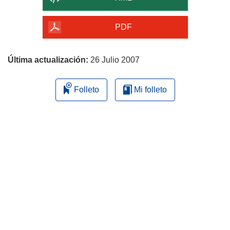
de
la
PDF
página
Última actualización:
26 Julio 2007
Folleto
Mi folleto