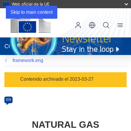
Web oficial de la UE
Skip to main content
Menu
(se
abrirá
CORDIS
en
una
framework.eng
nueva
ventana)
Programme
Contenido archivado el 2023-03-27
Category
Article
EN
available
in
the
NATURAL GAS
following