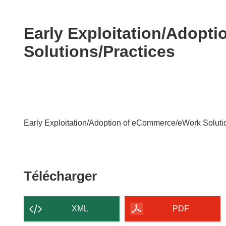
available
in
the
Early Exploitation/Adopt
following
Solutions/Practices
languages:
Early Exploitation/Adoption of eCommerce/eWork Soluti
Télécharger
Télécharger
le
contenu
XML
PDF
de