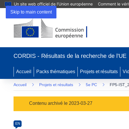
Un site web officiel de l’Union européenne
Comment le vérif
Skip to main content
(s’ouvre
dans
CORDIS - Résultats de la recherche de l’UE
une
nouvelle
fenêtre)
Accueil
Packs thématiques
Projets et résultats
Vi
Accueil
Projets et résultats
5e PC
FP5-IST_2
Programme
Contenu archivé le 2023-03-27
Category
Article
EN