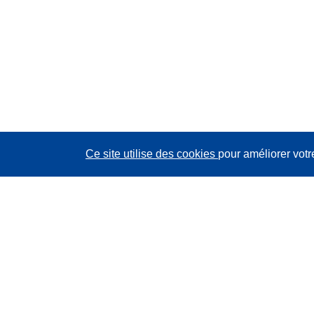
Ce site utilise des cookies
pour améliorer votr
CORDIS - Résultats de la recherche de l’UE
Ce site web est géré par l'
Office des publications de
l’Union européenne