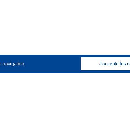
e navigation.
J'accepte les c
Contactez nous
Contacter notre Help Desk
Foire aux questions
(et leurs réponses)