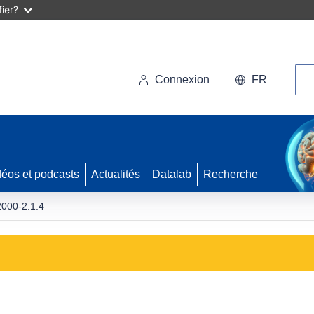
ier?
Rec
Connexion
FR
déos et podcasts
Actualités
Datalab
Recherche
000-2.1.4