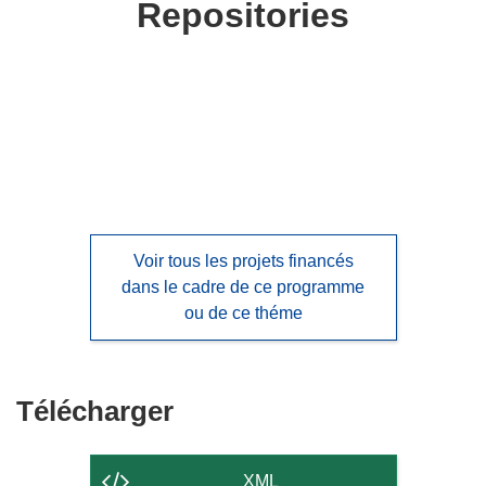
Repositories
languages:
Voir tous les projets financés
dans le cadre de ce programme
ou de ce théme
Télécharger
Télécharger
le
contenu
XML