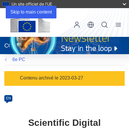
Un site officiel de l’UE
Skip to main content
Menu
(s’ouvre
dans
CORDIS
une
nouvelle
6e PC
fenêtre)
Programme
Contenu archivé le 2023-03-27
Category
Article
EN
available
in
the
Scientific Digital
following