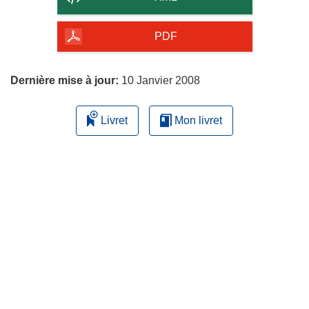
de
la
PDF
page
Dernière mise à jour:
10 Janvier 2008
Livret
Mon livret