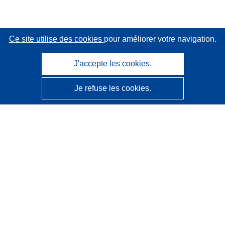
Ce site utilise des cookies
pour améliorer votre navigation.
J'accepte les cookies.
Je refuse les cookies.
CORDIS - Résultats de la recherche de l’UE
Ce site web est géré par l'
Office des publications de
l’Union européenne
Accessibilité
Classification semi-automatique des projets - Avis sur
l’explicabilité