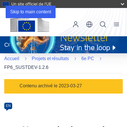
Un site officiel de l’UE
Skip to main content
Menu
(s’ouvre
dans
CORDIS
une
nouvelle
Accueil
Projets et résultats
6e PC
fenêtre)
FP6_SUSTDEV-1.2.6
Programme
Contenu archivé le 2023-03-27
Category
Article
EN
available
in
the