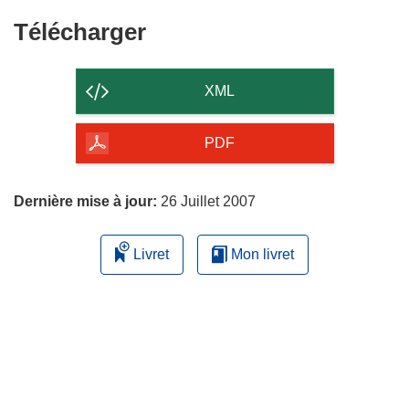
Télécharger
Télécharger
le
contenu
XML
de
la
PDF
page
Dernière mise à jour:
26 Juillet 2007
Livret
Mon livret