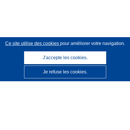
Ce site utilise des cookies
pour améliorer votre navigation.
J'accepte les cookies.
Je refuse les cookies.
CORDIS - Résultats de la recherche de l’UE
Ce site web est géré par l'
Office des publications de
l’Union européenne
Accessibilité
Classification semi-automatique des projets - Avis sur