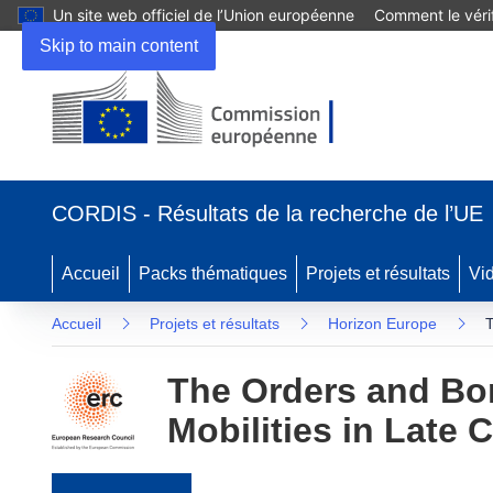
Un site web officiel de l’Union européenne
Comment le vérif
Skip to main content
(s’ouvre dans une nouvelle fenêtre)
CORDIS - Résultats de la recherche de l’UE
Accueil
Packs thématiques
Projets et résultats
Vi
Accueil
Projets et résultats
Horizon Europe
T
The Orders and Bor
Mobilities in Late 