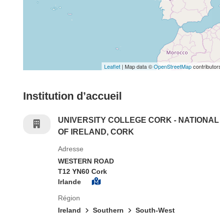
Leaflet
| Map data ©
OpenStreetMap
contributor
Institution d’accueil
UNIVERSITY COLLEGE CORK - NATIONAL
OF IRELAND, CORK
Adresse
WESTERN ROAD
T12 YN60 Cork
Irlande
Région
Ireland
Southern
South-West