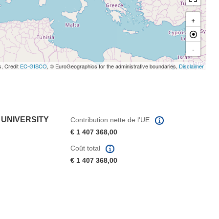
+
-
s, Credit
EC-GISCO
, © EuroGeographics for the administrative boundaries,
Disclaimer
 UNIVERSITY
Contribution nette de l'UE
€ 1 407 368,00
Coût total
€ 1 407 368,00