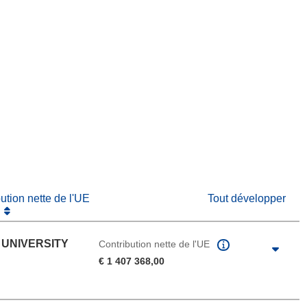
fenêtre)
re dans une nouvelle fenêtre)
e nouvelle fenêtre)
bution nette de l'UE
Tout développer
 UNIVERSITY
Contribution nette de l'UE
€ 1 407 368,00