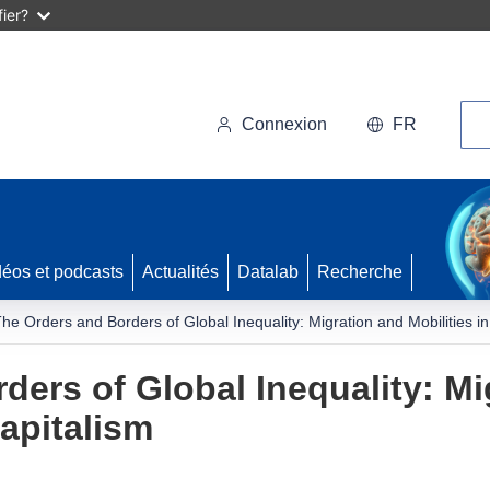
ier?
Rec
Connexion
FR
déos et podcasts
Actualités
Datalab
Recherche
he Orders and Borders of Global Inequality: Migration and Mobilities in
ders of Global Inequality: Mi
Capitalism