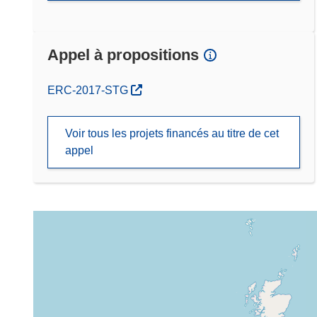
Appel à propositions
(s’ouvre dans une nouvelle fenêtre)
ERC-2017-STG
Voir tous les projets financés au titre de cet
appel