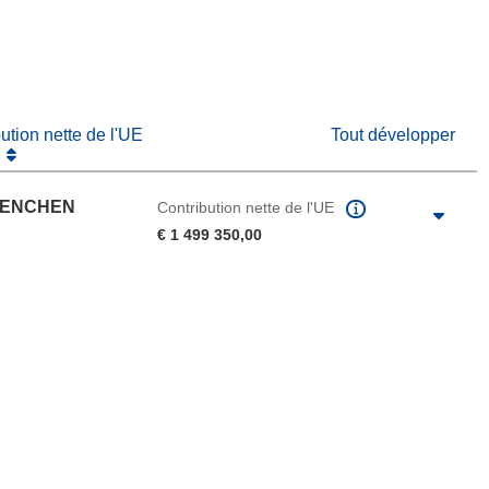
e nouvelle fenêtre)
bution nette de l'UE
Tout développer
UENCHEN
Contribution nette de l'UE
€ 1 499 350,00
u de la page