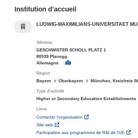
Institution d’accueil
LUDWIG-MAXIMILIANS-UNIVERSITAET M
Adresse
GESCHWISTER SCHOLL PLATZ 1
80539 Planegg
Allemagne
Région
Bayern
Oberbayern
München, Kreisfreie S
Type d’activité
Higher or Secondary Education Establishments
Liens
(s’ouvre dans une nouvelle 
Contacter l’organisation
(s’ouvre dans une nouvelle fenêtre)
Site web
(s’ouv
Participation aux programmes de R&I de l'UE