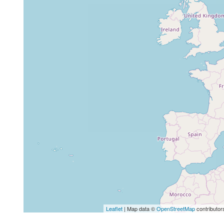
Leaflet
| Map data ©
OpenStreetMap
contributor