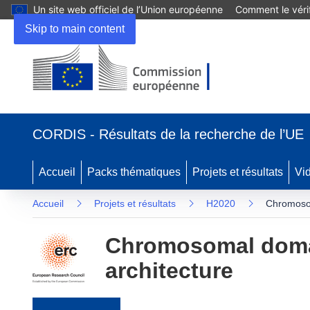
Un site web officiel de l’Union européenne
Comment le vérif
Skip to main content
(s’ouvre dans une nouvelle fenêtre)
CORDIS - Résultats de la recherche de l’UE
Accueil
Packs thématiques
Projets et résultats
Vi
Accueil
Projets et résultats
H2020
Chromosom
Chromosomal domai
architecture