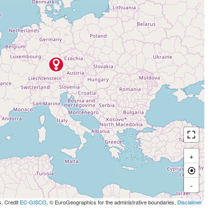
+
-
s, Credit
EC-GISCO
, © EuroGeographics for the administrative boundaries,
Disclaimer