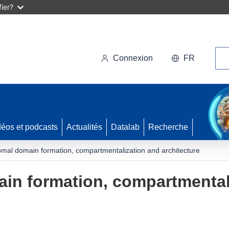
ier?
Rec
Connexion
FR
déos et podcasts
Actualités
Datalab
Recherche
al domain formation, compartmentalization and architecture
n formation, compartmental