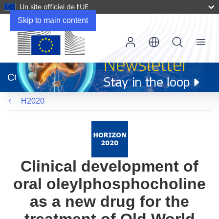
Un site officiel de l’UE
Skip to main content
Menu
(s’ouvre
dans
CORDIS
une
nouvelle
H2020
fenêtre)
Clinical development of
oral oleylphosphocholine
as a new drug for the