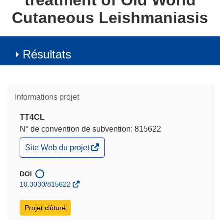
treatment of Old World
Cutaneous Leishmaniasis
Résultats
Informations projet
TT4CL
N° de convention de subvention: 815622
(s’ouvre
Site Web du projet
dans
une
nouvelle
DOI
fenêtre)
10.3030/815622
Projet clôturé