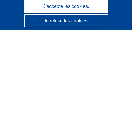
J'accepte les cookies.
Je refuse les cookies.
CORDIS - Résultats de la recherche de l’UE
Ce site web est géré par l'
Office des publications de
l’Union européenne
Accessibilité
Classification semi-automatique des projets - Avis sur
l’explicabilité
Contactez nous
Contacter notre Help Desk
Foire aux questions
(et leurs réponses)