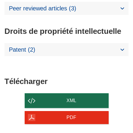
Peer reviewed articles (3)
Droits de propriété intellectuelle
Patent (2)
Télécharger
Télécharger
le
contenu
XML
de
la
PDF
page