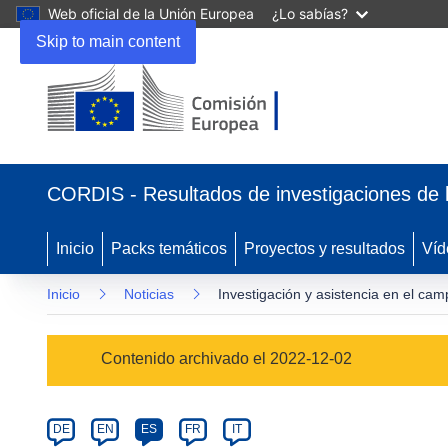
Web oficial de la Unión Europea
¿Lo sabías?
Skip to main content
(se
abrirá
CORDIS - Resultados de investigaciones de 
en
una
nueva
Inicio
Packs temáticos
Proyectos y resultados
Víd
ventana)
Inicio
Noticias
Investigación y asistencia en el cam
Article
Contenido archivado el 2022-12-02
Category
Article
DE
EN
ES
FR
IT