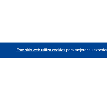
Este sitio web utiliza cookies
para mejorar su experie
CORDIS - Resultados de investigaciones de la UE
La
Oficina de Publicaciones de la Unión Europea
gestiona este sitio web.