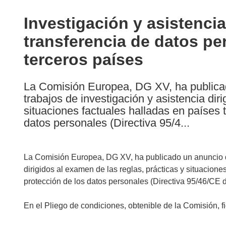
available
in
Investigación y asistenci
the
transferencia de datos pe
following
languages:
terceros países
La Comisión Europea, DG XV, ha publicado
trabajos de investigación y asistencia dir
situaciones factuales halladas en países 
datos personales (Directiva 95/4...
La Comisión Europea, DG XV, ha publicado un anuncio de l
dirigidos al examen de las reglas, prácticas y situacione
protección de los datos personales (Directiva 95/46/CE 
En el Pliego de condiciones, obtenible de la Comisión, f