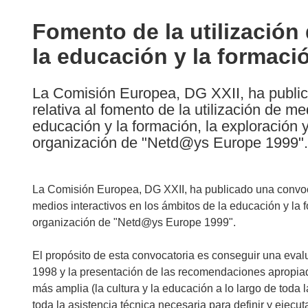
available
in
Fomento de la utilización
the
la educación y la formaci
following
languages:
La Comisión Europea, DG XXII, ha publi
relativa al fomento de la utilización de me
educación y la formación, la exploración y
organización de "Netd@ys Europe 1999". 
La Comisión Europea, DG XXII, ha publicado una convocat
medios interactivos en los ámbitos de la educación y la f
organización de "Netd@ys Europe 1999".
El propósito de esta convocatoria es conseguir una eva
1998 y la presentación de las recomendaciones apropia
más amplia (la cultura y la educación a lo largo de toda 
toda la asistencia técnica necesaria para definir y eje