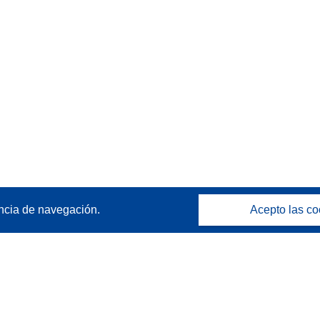
ncia de navegación.
Acepto las co
Póngase en contacto