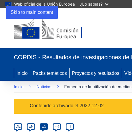
Web oficial de la Unión Europea
¿Lo sabías?
Skip to main content
(se
abrirá
CORDIS - Resultados de investigaciones de 
en
una
nueva
Inicio
Packs temáticos
Proyectos y resultados
Víd
ventana)
Inicio
Noticias
Fomento de la utilización de medios 
Article
Contenido archivado el 2022-12-02
Category
Article
DE
EN
ES
FR
IT