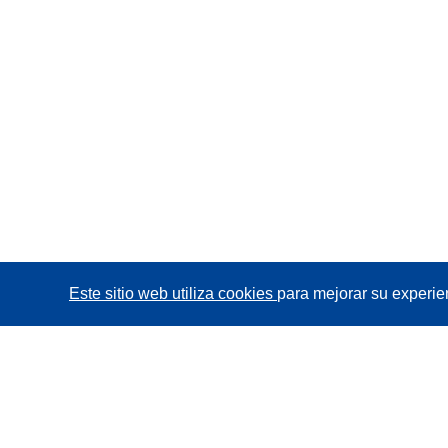
Este sitio web utiliza cookies
para mejorar su experie
CORDIS - Resultados de investigaciones de la UE