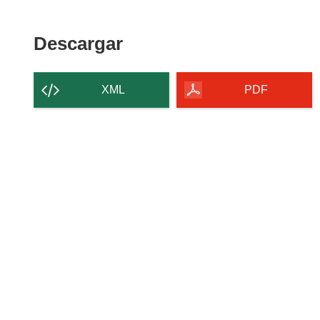
Descargar
Descargar
el
contenido
XML
PDF
de
la
página