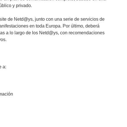
blico y privado.
site de Netd@ys, junto con una serie de servicios de
anifestaciones en toda Europa. Por último, deberá
gidas a lo largo de los Netd@ys, con recomendaciones
vos.
e a:
rmación