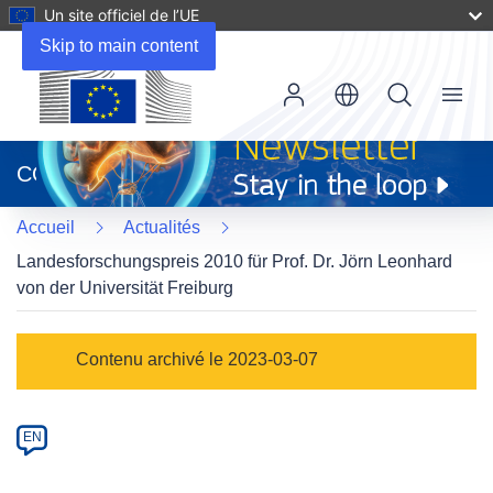
Un site officiel de l’UE
Skip to main content
Menu
(s’ouvre
dans
CORDIS
une
nouvelle
Accueil
Actualités
fenêtre)
Landesforschungspreis 2010 für Prof. Dr. Jörn Leonhard
von der Universität Freiburg
Article
Contenu archivé le 2023-03-07
Category
Article
EN
available
in