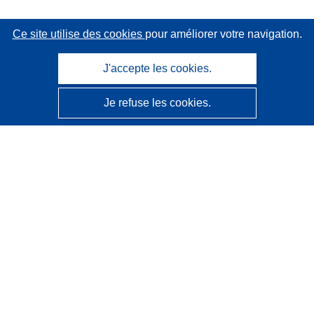
Ce site utilise des cookies
pour améliorer votre navigation.
J'accepte les cookies.
Je refuse les cookies.
CORDIS - Résultats de la recherche de l’UE
Ce site web est géré par l'
Office des publications de
l’Union européenne
Accessibilité
Classification semi-automatique des projets - Avis sur
l’explicabilité
Contactez nous