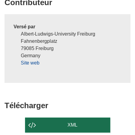
Contributeur
Versé par
Albert-Ludwigs-University Freiburg
Fahnenbergplatz
79085 Freiburg
Germany
Site web
Télécharger
Télécharger
le
contenu
XML
de