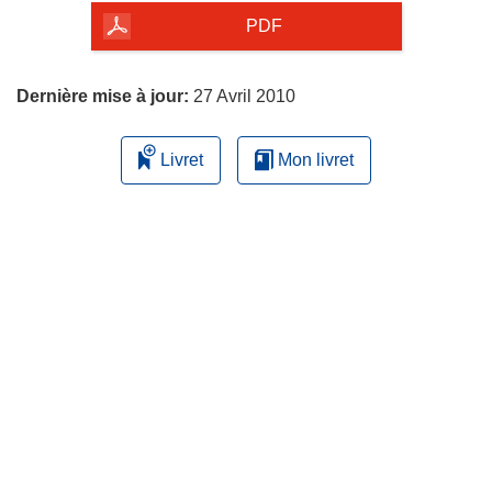
la
PDF
page
Dernière mise à jour:
27 Avril 2010
Livret
Mon livret