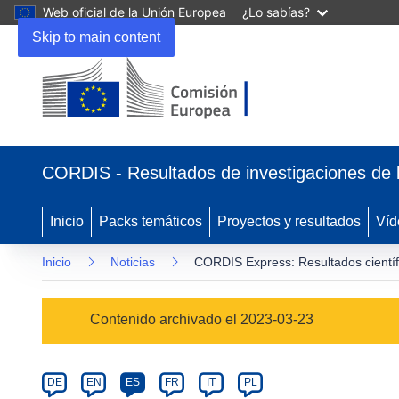
Web oficial de la Unión Europea
¿Lo sabías?
Skip to main content
(se
abrirá
CORDIS - Resultados de investigaciones de 
en
una
nueva
Inicio
Packs temáticos
Proyectos y resultados
Víd
ventana)
Inicio
Noticias
CORDIS Express: Resultados científ
Article
Contenido archivado el 2023-03-23
Category
Article
DE
EN
ES
FR
IT
PL