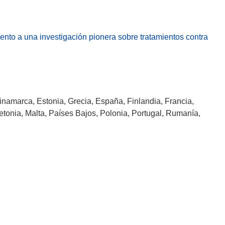
i
r
á
ento a una investigación pionera sobre tratamientos contra
e
n
u
n
a
inamarca, Estonia, Grecia, España, Finlandia, Francia,
n
Letonia, Malta, Países Bajos, Polonia, Portugal, Rumanía,
u
e
v
a
v
e
n
t
a