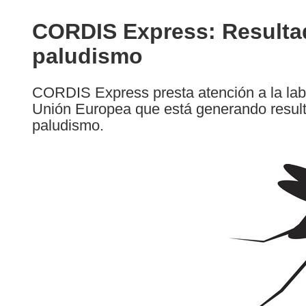
available
in
CORDIS Express: Resultado
the
paludismo
following
languages:
CORDIS Express presta atención a la labor
Unión Europea que está generando resulta
paludismo.