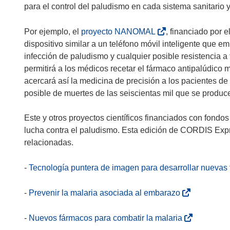
para el control del paludismo en cada sistema sanitario y
(
Por ejemplo, el
proyecto NANOMAL
, financiado por e
s
dispositivo similar a un teléfono móvil inteligente que 
e
infección de paludismo y cualquier posible resistencia a 
a
permitirá a los médicos recetar el fármaco antipalúdico
b
acercará así la medicina de precisión a los pacientes de
r
posible de muertes de las seiscientas mil que se produ
i
r
Este y otros proyectos científicos financiados con fond
á
lucha contra el paludismo. Esta edición de CORDIS Expr
e
relacionadas.
n
u
-
Tecnología puntera de imagen para desarrollar nuevas 
n
a
(
-
Prevenir la malaria asociada al embarazo
n
s
u
e
(
-
Nuevos fármacos para combatir la malaria
e
a
s