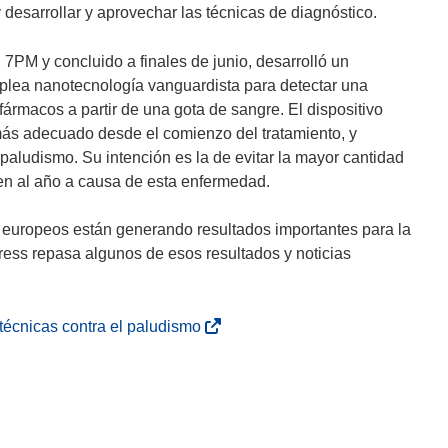
 desarrollar y aprovechar las técnicas de diagnóstico.
l 7PM y concluido a finales de junio, desarrolló un
emplea nanotecnología vanguardista para detectar una
fármacos a partir de una gota de sangre. El dispositivo
 más adecuado desde el comienzo del tratamiento, y
 paludismo. Su intención es la de evitar la mayor cantidad
cen al año a causa de esta enfermedad.
os europeos están generando resultados importantes para la
ess repasa algunos de esos resultados y noticias
(
técnicas contra el paludismo
s
e
a
b
r