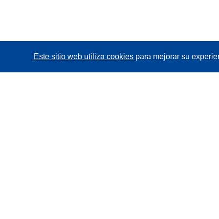
Este sitio web utiliza cookies
para mejorar su experie
CORDIS - Resultados de investigaciones de la UE
La
Oficina de Publicaciones de la Unión Europea
gestiona este sitio web.
Accesibilidad
Clasificación semiautomática de proyectos -
Declaración de explicabilidad