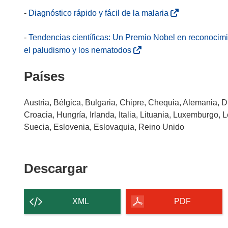
v
b
e
(
-
Diagnóstico rápido y fácil de la malaria
a
r
a
s
v
i
b
e
-
Tendencias científicas: Un Premio Nobel en reconocimi
e
r
r
a
(
el paludismo y los nematodos
n
á
i
b
s
t
e
r
Países
r
e
a
n
á
i
a
n
u
e
r
b
Austria, Bélgica, Bulgaria, Chipre, Chequia, Alemania, D
a
n
n
á
r
Croacia, Hungría, Irlanda, Italia, Lituania, Luxemburgo, 
)
a
u
e
i
Suecia, Eslovenia, Eslovaquia, Reino Unido
n
n
n
r
u
a
u
á
e
n
n
e
Descargar
Descargar
v
u
a
n
el
a
e
n
u
v
v
u
n
contenido
XML
PDF
e
a
e
a
de
n
v
v
n